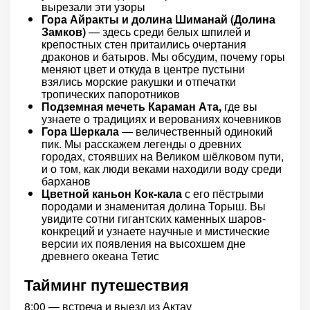
вырезали эти узоры
Гора Айракты и долина Шиманай (Долина
Замков)
— здесь среди белых шпилей и
крепостных стен притаились очертания
драконов и батыров. Мы обсудим, почему горы
меняют цвет и откуда в центре пустыни
взялись морские ракушки и отпечатки
тропических папоротников
Подземная мечеть Караман Ата,
где вы
узнаете о традициях и верованиях кочевников
Гора Шеркала
— величественный одинокий
пик. Мы расскажем легенды о древних
городах, стоявших на Великом шёлковом пути,
и о том, как люди веками находили воду среди
барханов
Цветной каньон Кок-кала
с его пёстрыми
породами и знаменитая долина Торыш. Вы
увидите сотни гигантских каменных шаров-
конкреций и узнаете научные и мистические
версии их появления на высохшем дне
древнего океана Тетис
Тайминг путешествия
8:00 — встреча и выезд из Актау