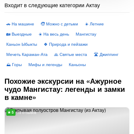
Входит в следующие категории Актау
🚗 На машине
🧒 Можно с детьми
☀️ Летние
🏡 Выездные
☀️ На весь день
Мангистау
Каньон Ыбыкты
🍀 Природа и пейзажи
Мечеть Караман-Ата
🙏 Святые места
🛣 Джиппинг
⛰ Горы
Мифы и легенды
Каньоны
Похожие экскурсии на «Ажурное
чудо Мангистау: легенды и замки
в камне»
13 отзывов