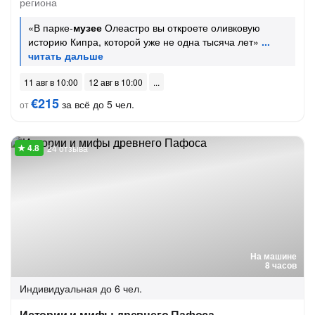
региона
«В парке-
музее
Олеастро вы откроете оливковую
историю Кипра, которой уже не одна тысяча лет»
11 авг в 10:00
12 авг в 10:00
€215
за всё до 5 чел.
от
24 отзыва
На машине
8 часов
Индивидуальная
до 6 чел.
Истории и мифы древнего Пафоса