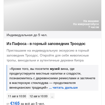
На машине
На микроавтобусе
7 часов
Индивидуальная
до 5 чел.
Из Пафоса - в горный заповедник Троодос
Приглашаем на индивидуальную экскурсию в горный
заповедник Троодос. Откройте для себя живописные
тропы, винодельни и аутентичные деревни Кипра
«Кроме того, вы посетите
музей
вина, где
продегустируете местные напитки и сладости,
познакомитесь с деревенскими ремеслами и заглянете
в мастерскую стеклодува — продолжателя
венецианских традиций»
11 авг в 10:00
12 авг в 10:00
€165
за всё до 5 чел.
от