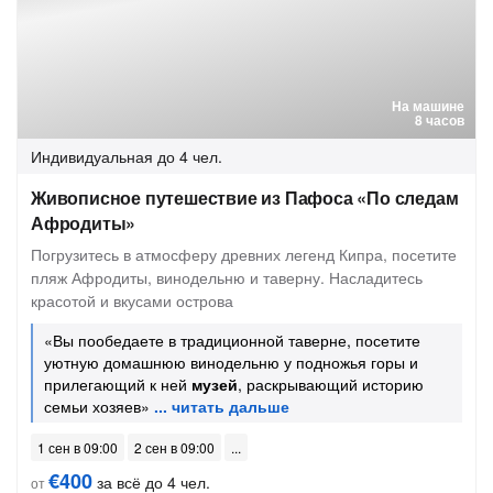
На машине
8 часов
Индивидуальная
до 4 чел.
Живописное путешествие из Пафоса «По следам
Афродиты»
Погрузитесь в атмосферу древних легенд Кипра, посетите
пляж Афродиты, винодельню и таверну. Насладитесь
красотой и вкусами острова
«Вы пообедаете в традиционной таверне, посетите
уютную домашнюю винодельню у подножья горы и
прилегающий к ней
музей
, раскрывающий историю
семьи хозяев»
1 сен в 09:00
2 сен в 09:00
€400
за всё до 4 чел.
от