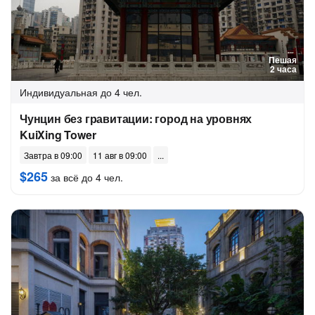
Пешая
2 часа
Индивидуальная
до 4 чел.
Чунцин без гравитации: город на уровнях
KuiXing Tower
Завтра в 09:00
11 авг в 09:00
$265
за всё до 4 чел.