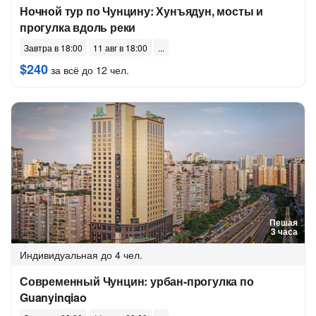
Ночной тур по Чунцину: Хунъядун, мосты и
прогулка вдоль реки
Завтра в 18:00
11 авг в 18:00
$240
за всё до 12 чел.
Пешая
3 часа
Индивидуальная
до 4 чел.
Современный Чунцин: урбан-прогулка по
Guanyinqiao