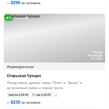
$290
за человека
от
6 отзывов
Пешая
На поезде
3.5 часа
Индивидуальная
Открывая Чунцин
Поезд сквозь здание, парки "Элин" и "Эрчан" и
аутентичный район и горная тропа
Завтра в 09:00
11 авг в 09:00
$230
за человека
от