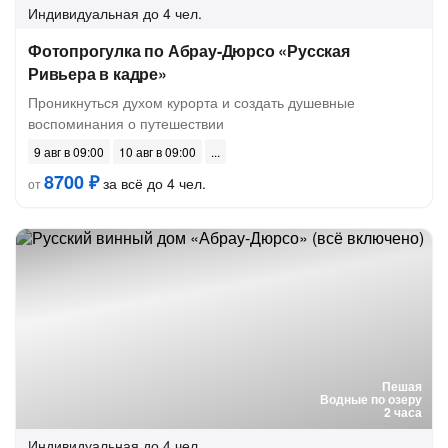
Индивидуальная
до 4 чел.
Фотопрогулка по Абрау-Дюрсо «Русская
Ривьера в кадре»
Проникнуться духом курорта и создать душевные
воспоминания о путешествии
9 авг в 09:00
10 авг в 09:00
8700 ₽
за всё до 4 чел.
от
Пешая
Водные по озеру
2 часа
Индивидуальная
до 4 чел.