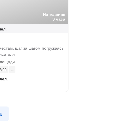
На машине
3 часа
чел.
местам, шаг за шагом погружаясь
писателя
площади
08:00
 чел.
а