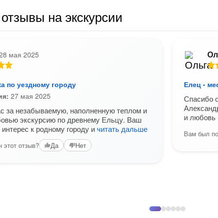
отзывы на экскурсии
Ол
28 мая 2025
ка по уездному городу
Елец - ме
ия:
27 мая 2025
Спасибо о
Александр
с за незабываемую, наполненную теплом и
и любовь 
бовью экскурсию по древнему Ельцу. Ваш
интерес к родному городу и
читать дальше
Вам был по
 этот отзыв?
Да
Нет