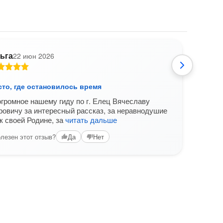
ьга
22 июн 2026
О
сто, где остановилось время
Елец 
громное нашему гиду по г. Елец Вячеславу
замеч
овичу за интересный рассказ, за неравнодушие
откры
к своей Родине, за
читать дальше
истор
лезен этот отзыв?
Вам б
Да
Нет