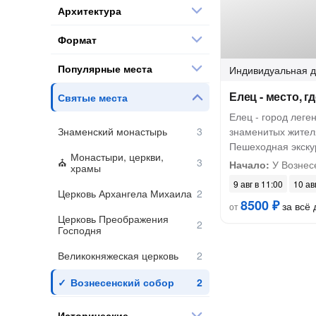
Архитектура
Формат
Популярные места
Индивидуальная
д
Елец - место, 
Святые места
Елец - город леген
Знаменский монастырь
знаменитых жител
Пешеходная экску
Монастыри, церкви,
Начало:
У Вознес
храмы
9 авг в 11:00
10 ав
Церковь Архангела Михаила
8500 ₽
за всё 
от
Церковь Преображения
Господня
Великокняжеская церковь
Вознесенский собор
Исторические