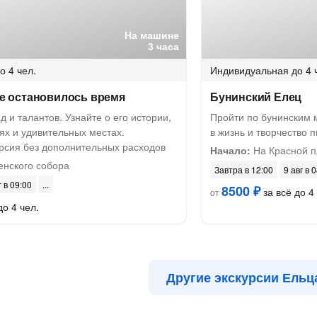
На машине
3 часа
о 4 чел.
Индивидуальная
до 4 
где остановилось время
Бунинский Елец
д и талантов. Узнайте о его истории,
Пройти по бунинским 
ях и удивительных местах.
в жизнь и творчество 
рсия без дополнительных расходов
Начало:
На Красной 
енского собора
Завтра в 12:00
9 авг в 
г в 09:00
8500 ₽
за всё до 4
от
до 4 чел.
Другие экскурсии Ельц