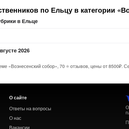
твенников по Ельцу в категории «В
брики в Ельце
вгусте 2026
еме «Вознесенский собор», 70 ⭐ отзывов, цены от 8500₽. С
О сайте
О
Ответы на вопросы
п
О нас
П
Вакансии