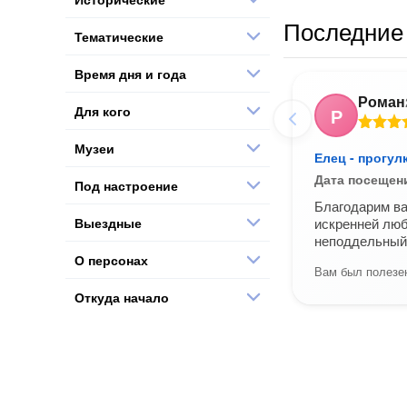
Последние 
Тематические
Время дня и года
Роман
Для кого
Р
Музеи
Елец - прогул
Дата посещен
Под настроение
Благодарим ва
Выездные
искренней лю
неподдельный 
О персонах
Вам был полезен
Откуда начало