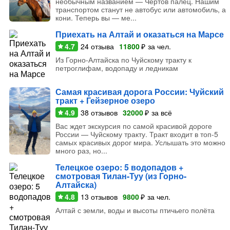
необычным названием — Чёртов палец. Нашим
транспортом станут не автобус или автомобиль, а
кони. Теперь вы — ме...
Приехать на Алтай и оказаться на Марсе
4.7
24
отзыва
11800
₽
за чел.
Из Горно-Алтайска по Чуйскому тракту к
петроглифам, водопаду и ледникам
Самая красивая дорога России: Чуйский
тракт + Гейзерное озеро
4.9
38
отзывов
32000
₽
за всё
Вас ждет экскурсия по самой красивой дороге
России — Чуйскому тракту. Тракт входит в топ-5
самых красивых дорог мира. Услышать это можно
много раз, но...
Телецкое озеро: 5 водопадов +
смотровая Тилан-Туу (из Горно-
Алтайска)
4.8
13
отзывов
9800
₽
за чел.
Алтай с земли, воды и высоты птичьего полёта