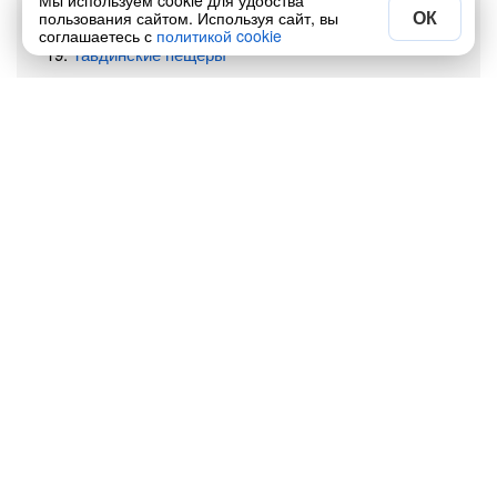
Мы используем cookie для удобства
ОК
Большое Яровое озеро
пользования сайтом. Используя сайт, вы
соглашаетесь с
политикой cookie
Тавдинские пещеры
Свято-Никольский источник
Республика
Алтай
– обширный и малозаселённый
регион являющийся домом для более 7000 озер,
заснеженных гор, в том числе самой высокой вершины
Сибири, тенистых лесов, шумящих рек, медведей,
волков и даже снежного барса. Он предлагает
бесконечные возможности для пеших прогулок и
исследования гор. Также Алтай издавна считается
территорией духовного и оккультного значения.
1. Чуйский тракт