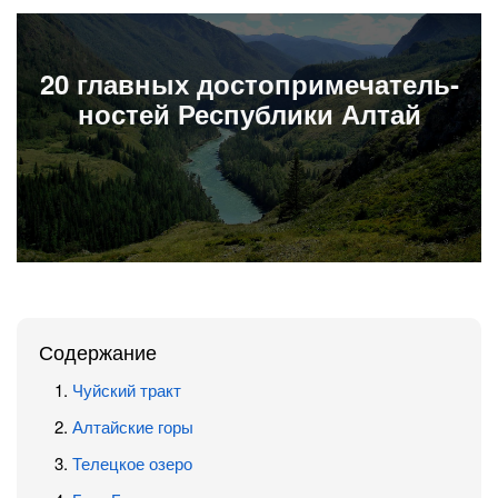
20 главных досто­приме­чатель­
ностей Республики Алтай
Содержание
Чуйский тракт
Алтайские горы
Телецкое озеро