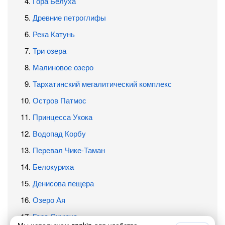
Гора Белуха
Древние петроглифы
Река Катунь
Три озера
Малиновое озеро
Тархатинский мегалитический комплекс
Остров Патмос
Принцесса Укока
Водопад Корбу
Перевал Чике-Таман
Белокуриха
Денисова пещера
Озеро Ая
Гора Синюха