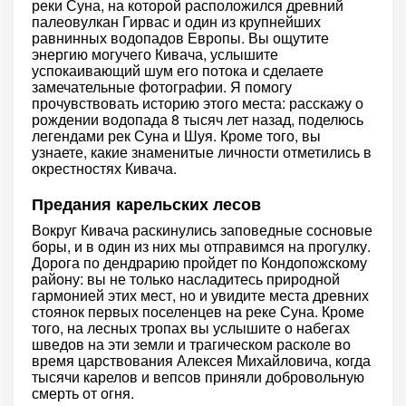
реки Суна, на которой расположился древний
палеовулкан Гирвас и один из крупнейших
равнинных водопадов Европы. Вы ощутите
энергию могучего Кивача, услышите
успокаивающий шум его потока и сделаете
замечательные фотографии. Я помогу
прочувствовать историю этого места: расскажу о
рождении водопада 8 тысяч лет назад, поделюсь
легендами рек Суна и Шуя. Кроме того, вы
узнаете, какие знаменитые личности отметились в
окрестностях Кивача.
Предания карельских лесов
Вокруг Кивача раскинулись заповедные сосновые
боры, и в один из них мы отправимся на прогулку.
Дорога по дендрарию пройдет по Кондопожскому
району: вы не только насладитесь природной
гармонией этих мест, но и увидите места древних
стоянок первых поселенцев на реке Суна. Кроме
того, на лесных тропах вы услышите о набегах
шведов на эти земли и трагическом расколе во
время царствования Алексея Михайловича, когда
тысячи карелов и вепсов приняли добровольную
смерть от огня.