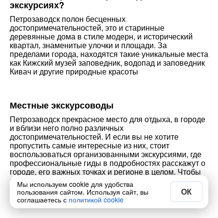
экскурсиях?
Петрозаводск полон бесценных
достопримечательностей, это и старинные
деревянные дома в стиле модерн, и исторический
квартал, знаменитые улочки и площади. За
пределами города, находятся такие уникальные места
как Кижский музей заповедник, водопад и заповедник
Кивач и другие природные красоты
Местные экскурсоводы
Петрозаводск прекрасное место для отдыха, в городе
и вблизи него полно различных
достопримечательностей. И если вы не хотите
пропустить самые интересные из них, стоит
воспользоваться организованными экскурсиями, где
профессиональные гиды в подробностях расскажут о
городе, его важных точках и регионе в целом. Чтобы
найти подходящие, посетите наш каталог, в котором
Мы используем cookie для удобства
мы собрали самые лучшие и популярные
ОК
пользования сайтом. Используя сайт, вы
соглашаетесь с
политикой cookie