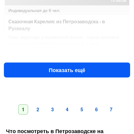
13 часов
Индивидуальная
до 6 чел.
Сказочная Карелия: из Петрозаводска - в
Рускеалу
Горы, водопады и мраморный каньон - самые красивые
природные достопримечательности за 1 день
Завтра в 13:00
11 авг в 08:00
30 000 ₽
за всё до 3 чел.
от
Показать ещё
1
2
3
4
5
6
7
Что посмотреть в Петрозаводске на