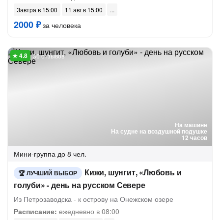
Завтра в 15:00
11 авг в 15:00
2000 ₽
за человека
36 отзывов
На машине
На судне на воздушной подушке
12 часов
Мини-группа
до 8 чел.
Кижи, шунгит, «Любовь и
ЛУЧШИЙ ВЫБОР
голуби» - день на русском Севере
Из Петрозаводска - к острову на Онежском озере
Расписание:
ежедневно в 08:00