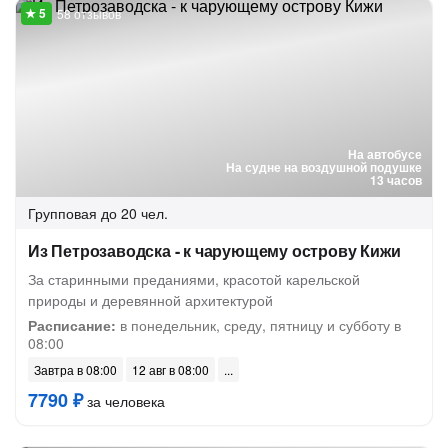
58 отзывов
На автобусе
На судне на воздушной подушке
13 часов
Групповая
до 20 чел.
Из Петрозаводска - к чарующему острову Кижи
За старинными преданиями, красотой карельской
природы и деревянной архитектурой
Расписание:
в понедельник, среду, пятницу и субботу в
08:00
Завтра в 08:00
12 авг в 08:00
7790 ₽
за человека