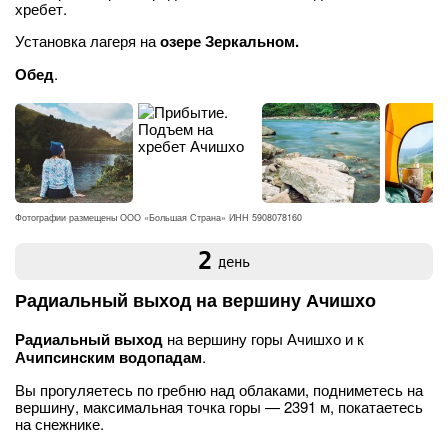
хребет.
Установка лагеря на
озере Зеркальном.
Обед
.
Фотографии размещены ООО «Большая Страна» ИНН 5908078160
2
день
Радиальный выход на вершину Ачишхо
Радиальный выход
на вершину горы Ачишхо и к
Ачипсинским водопадам
.
Вы прогуляетесь по гребню над облаками, подниметесь на
вершину, максимальная точка горы — 2391 м, покатаетесь
на снежнике.