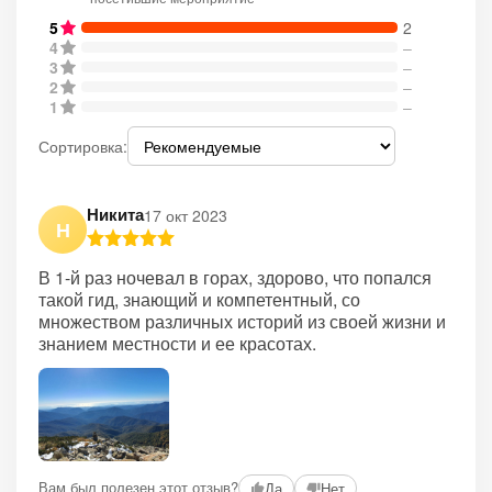
5
2
4
–
3
–
2
–
1
–
Сортировка:
Никита
17 окт 2023
Н
В 1-й раз ночевал в горах, здорово, что попался
такой гид, знающий и компетентный, со
множеством различных историй из своей жизни и
знанием местности и ее красотах.
Вам был полезен этот отзыв?
Да
Нет