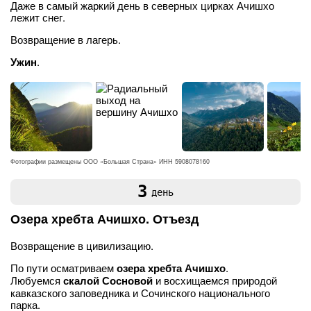
Даже в самый жаркий день в северных цирках Ачишхо
лежит снег.
Возвращение в лагерь.
Ужин
.
Фотографии размещены ООО «Большая Страна» ИНН 5908078160
3
день
Озера хребта Ачишхо. Отъезд
Возвращение в цивилизацию.
По пути осматриваем
озера хребта Ачишхо
.
Любуемся
скалой Сосновой
и восхищаемся природой
кавказского заповедника и Сочинского национального
парка.