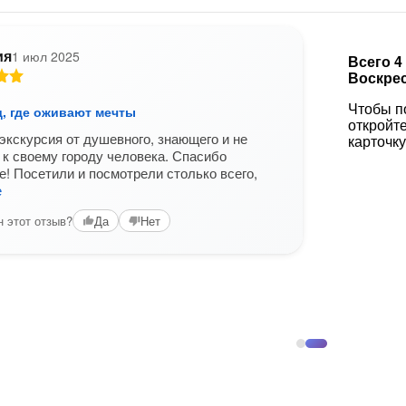
ия
1 июл 2025
Всего 4
Воскре
Чтобы п
д, где оживают мечты
откройт
кскурсия от душевного, знающего и не
карточку
 к своему городу человека. Спасибо
е! Посетили и посмотрели столько всего,
е
 этот отзыв?
Да
Нет