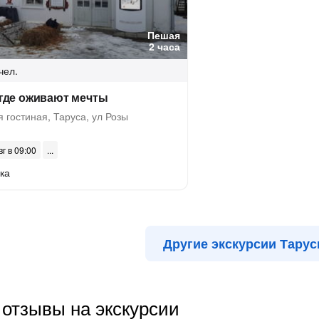
Пешая
2 часа
чел.
, где оживают мечты
 гостиная, Таруса, ул Розы
вг в 09:00
ка
Другие экскурсии Тару
отзывы на экскурсии