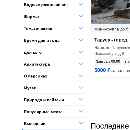
Водные развлечения
Формат
Тематические
Мини-группа
до 5 
Таруса - город
Время дня и года
Начало:
Тарусская
Для кого
Люксембург д 8
Завтра в 09:00
8 а
Архитектура
5000 ₽
за челове
О персонах
Музеи
Природа и пейзажи
Популярные места
Последние 
Выездные