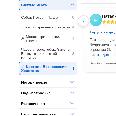
Святые места
Натал
г 2025
Собор Петра и Павла
Н
Храм Воскресения Христова
де оживают мечты
Таруса - горо
Монастыри, церкви,
Потрясающая э
т отзыв?
Да
храмы
Нет
безразличного
Часовня Боголюбской иконы
огромное Ольг
Богоматери и святой
читать дальш
источник
Вам был полезен
Церковь Воскресения
Христова
Исторические
Под настроение
Развлечения
Гастрономические