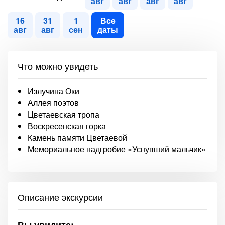
авг
авг
авг
авг
16
31
1
Все
авг
авг
сен
даты
Что можно увидеть
Излучина Оки
Аллея поэтов
Цветаевская тропа
Воскресенская горка
Камень памяти Цветаевой
Мемориальное надгробие «Уснувший мальчик»
Описание экскурсии