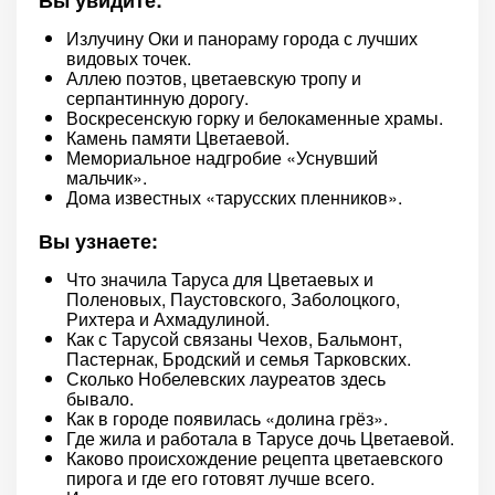
Вы увидите:
Излучину Оки и панораму города с лучших
видовых точек.
Аллею поэтов, цветаевскую тропу и
серпантинную дорогу.
Воскресенскую горку и белокаменные храмы.
Камень памяти Цветаевой.
Мемориальное надгробие «Уснувший
мальчик».
Дома известных «тарусских пленников».
Вы узнаете:
Что значила Таруса для Цветаевых и
Поленовых, Паустовского, Заболоцкого,
Рихтера и Ахмадулиной.
Как с Тарусой связаны Чехов, Бальмонт,
Пастернак, Бродский и семья Тарковских.
Сколько Нобелевских лауреатов здесь
бывало.
Как в городе появилась «долина грёз».
Где жила и работала в Тарусе дочь Цветаевой.
Каково происхождение рецепта цветаевского
пирога и где его готовят лучше всего.