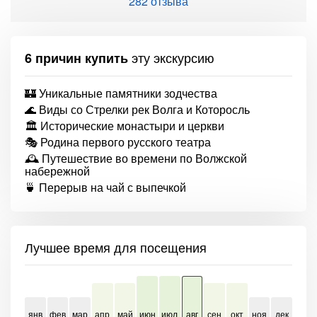
282 отзыва
эту экскурсию
6 причин купить
🏰 Уникальные памятники зодчества
🌊 Виды со Стрелки рек Волга и Которосль
🏛 Исторические монастыри и церкви
🎭 Родина первого русского театра
🕰 Путешествие во времени по Волжской
набережной
🍵 Перерыв на чай с выпечкой
Лучшее время для посещения
янв
фев
мар
апр
май
июн
июл
авг
сен
окт
ноя
дек