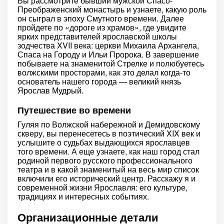
Вы рассмотрите бывший мужской Спасо-
Преображенский монастырь и узнаете, какую роль
он сыграл в эпоху Смутного времени. Далее
пройдете по «дороге из храмов», где увидите
ярких представителей ярославской школы
зодчества XVII века: церкви Михаила Архангела,
Спаса на Городу и Ильи Пророка. В завершение
побываете на знаменитой Стрелке и полюбуетесь
волжскими просторами, как это делал когда-то
основатель нашего города — великий князь
Ярослав Мудрый.
Путешествие во времени
Гуляя по Волжской набережной и Демидовскому
скверу, вы перенесетесь в поэтический XIX век и
услышите о судьбах выдающихся ярославцев
того времени. А еще узнаете, как наш город стал
родиной первого русского профессионального
театра и в какой знаменитый на весь мир список
включили его исторический центр. Расскажу я и
современной жизни Ярославля: его культуре,
традициях и интересных событиях.
Организационные детали