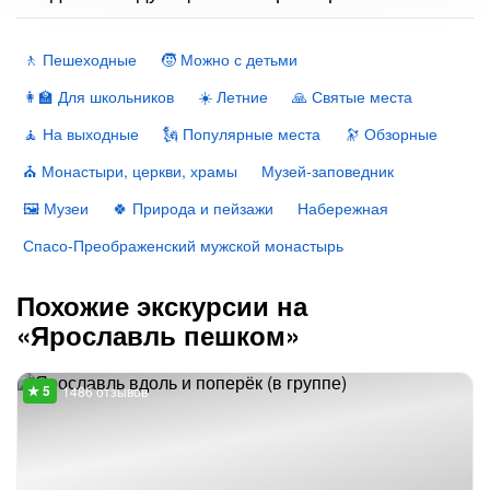
🚶 Пешеходные
🧒 Можно с детьми
👩‍🏫 Для школьников
☀️ Летние
🙏 Святые места
🧘 На выходные
🗽 Популярные места
🔭 Обзорные
⛪️ Монастыри, церкви, храмы
Музей-заповедник
🖼 Музеи
🍀 Природа и пейзажи
Набережная
Спасо-Преображенский мужской монастырь
Похожие экскурсии на
«Ярославль пешком»
1486 отзывов