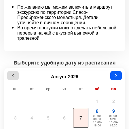
По желанию мы можем включить в маршрут
экскурсию по территории Спасо-
Преображенского монастыря. Детали
уточняйте в личном сообщении.
Во время прогулки можно сделать небольшой
перерыв на чай с вкусной выпечкой в
трапезной
Выберите удобную дату из расписания
Август 2026
пн
вт
ср
чт
пт
сб
вс
1
2
8
9
08:00-
08:00-
3
4
5
6
7
09:00
10:00
15:00-
15:00-
18:00
15:30