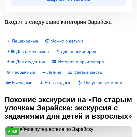
Входит в следующие категории Зарайска
🚶 Пешеходные
🧒 Можно с детьми
👩‍🏫 Для школьников
👵 Для пенсионеров
👨‍🎓 Для студентов
🏛 История и архитектура
⚙️ Необычные
☀️ Летние
🙏 Святые места
🏡 Выездные
🧘 На выходные
🗽 Популярные места
Похожие экскурсии на «По старым
улочкам Зарайска: экскурсия с
заданиями для детей и взрослых»
127 отзывов