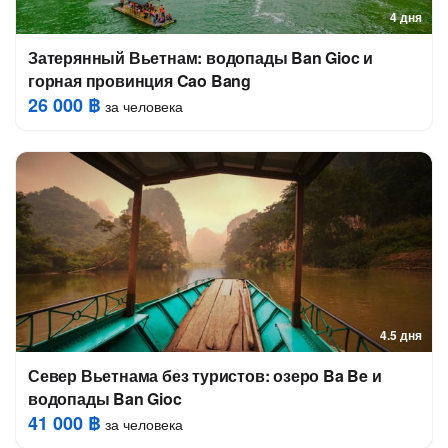
4 дня
Затерянный Вьетнам: водопады Ban Gioc и
горная провинция Cao Bang
26 000 ฿
за человека
4.5 дня
Север Вьетнама без туристов: озеро Ba Be и
водопады Ban Gioc
41 000 ฿
за человека