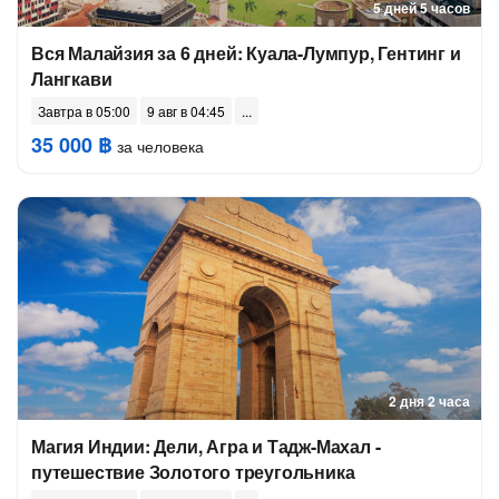
5 дней 5 часов
Вся Малайзия за 6 дней: Куала-Лумпур, Гентинг и
Лангкави
Завтра в 05:00
9 авг в 04:45
35 000 ฿
за человека
2 дня 2 часа
Магия Индии: Дели, Агра и Тадж-Махал -
путешествие Золотого треугольника