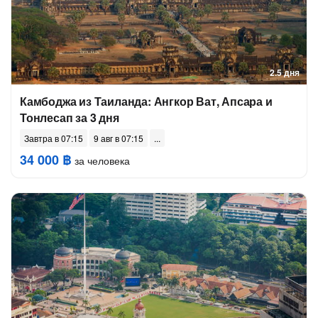
2.5 дня
Камбоджа из Таиланда: Ангкор Ват, Апсара и
Тонлесап за 3 дня
Завтра в 07:15
9 авг в 07:15
34 000 ฿
за человека