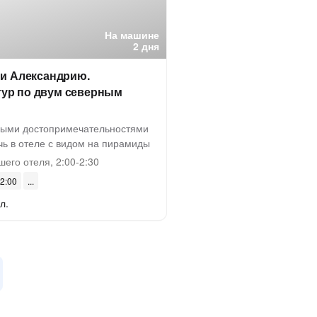
На машине
2 дня
 и Александрию.
ур по двум северным
ными достопримечательностями
чь в отеле с видом на пирамиды
шего отеля, 2:00-2:30
02:00
л.