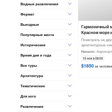
Водные развлечения
Формат
Выездные
Гармоничный м
Красном море и
Популярные места
Позагорать на дву
Исторические
архитектурные си
Начало:
Аэропорт
Время дня и года
10 ноя в 08:00
$1850
Все туры
за челове
Архитектура
Тематические
Для кого
Развлечения