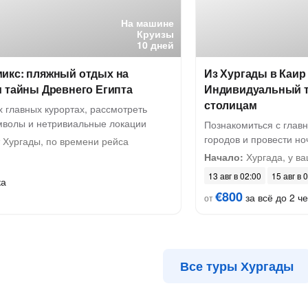
На машине
Круизы
10 дней
икс: пляжный отдых на
Из Хургады в Каир
 тайны Древнего Египта
Индивидуальный т
столицам
х главных курортах, рассмотреть
мволы и нетривиальные локации
Познакомиться с глав
городов и провести но
 Хургады, по времени рейса
Начало:
Хургада, у ва
13 авг в 02:00
15 авг в 
ка
€800
за всё до 2 че
от
Все туры Хургады