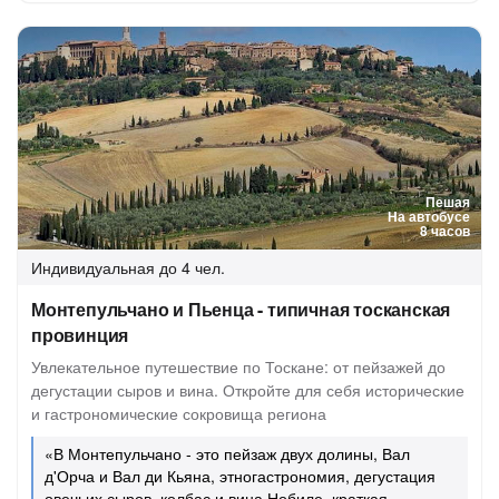
Пешая
На автобусе
8 часов
Индивидуальная
до 4 чел.
Монтепульчано и Пьенца - типичная тосканская
провинция
Увлекательное путешествие по Тоскане: от пейзажей до
дегустации сыров и вина. Откройте для себя исторические
и гастрономические сокровища региона
«В Монтепульчано - это пейзаж двух долины, Вал
д'Орча и Вал ди Кьяна, этногастрономия, дегустация
овечьих сыров, колбас и вина Нобиле, краткая