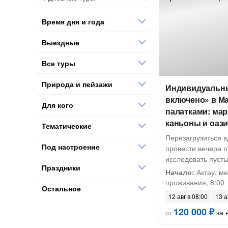
Время дня и года
Выездные
Все туры
Природа и пейзажи
Индивидуальны
включено» в Ма
Для кого
палатками: мар
каньоны и оаз
Тематические
Перезагрузиться в
Под настроение
провести вечера п
исследовать пуст
Праздники
Начало:
Актау, ме
проживания, 8:00
Остальное
12 авг в 08:00
13 а
120 000 ₽
за в
от