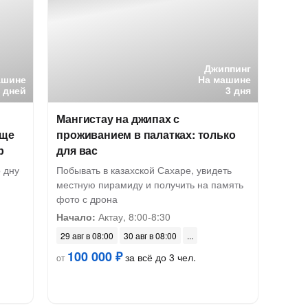
Джиппинг
ашине
На машине
8 дней
3 дня
Мангистау на джипах с
ище
проживанием в палатках: только
р
для вас
о дну
Побывать в казахской Сахаре, увидеть
местную пирамиду и получить на память
фото с дрона
Начало:
Актау, 8:00-8:30
29 авг в 08:00
30 авг в 08:00
100 000 ₽
за всё до 3 чел.
от