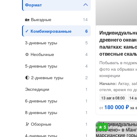
Формат
Выездные
Комбинированные
Индивидуальны
древнего океан
3-дневные туры
палатках: кань
отвесные скал
Необычные
Побывать в подзе
5-дневные туры
фото на обрывах 
конкреции
2-дневные туры
Начало:
Актау, за
Экспедиции
отеля, время по до
13 авг в 08:00
14 а
6-дневные туры
180 000 ₽
за в
от
8-дневные туры
Обзорные
2 отзыва
4-дневные туры