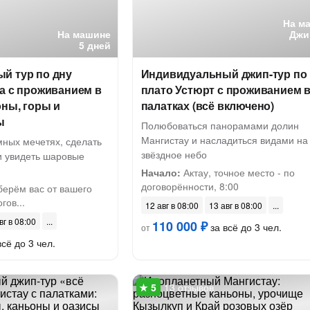
На м
На машине
Джи
5 дней
й тур по дну
Индивидуальный джип-тур по
а с проживанием в
плато Устюрт с проживанием 
оны, горы и
палатках (всё включено)
ы
Полюбоваться панорамами долин
Мангистау и насладиться видами на
мных мечетях, сделать
звёздное небо
и увидеть шаровые
Начало:
Актау, точное место - по
договорённости, 8:00
берём вас от вашего
гов...
12 авг в 08:00
13 авг в 08:00
вг в 08:00
110 000 ₽
за всё до 3 чел.
от
сё до 3 чел.
13 отзывов