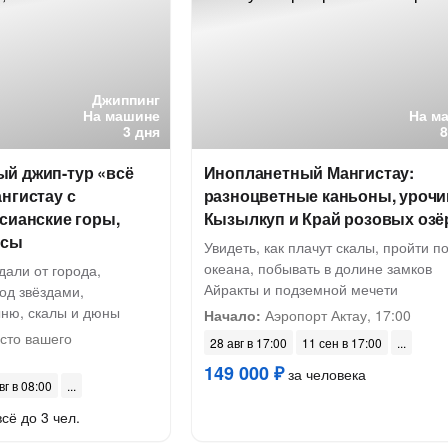
Джиппинг
На машине
На м
3 дня
й джип-тур «всё
Инопланетный Мангистау:
нгистау с
разноцветные каньоны, уроч
сианские горы,
Кызылкуп и Край розовых озё
исы
Увидеть, как плачут скалы, пройти п
океана, побывать в долине замков
дали от города,
Айракты и подземной мечети
од звёздами,
ыню, скалы и дюны
Начало:
Аэропорт Актау, 17:00
сто вашего
28 авг в 17:00
11 сен в 17:00
149 000 ₽
за человека
вг в 08:00
сё до 3 чел.