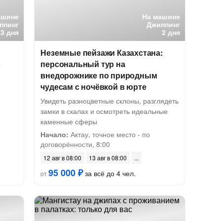
ашине
На машине
ппинг
Джиппинг
3 дня
2 дня
Неземные пейзажи Казахстана:
в
персональный тур на
внедорожнике по природным
чудесам с ночёвкой в юрте
Увидеть разноцветные склоны, разглядеть
замки в скалах и осмотреть идеальные
каменные сферы
Начало:
Актау, точное место - по
договорённости, 8:00
12 авг в 08:00
13 авг в 08:00
95 000 ₽
за всё до 4 чел.
от