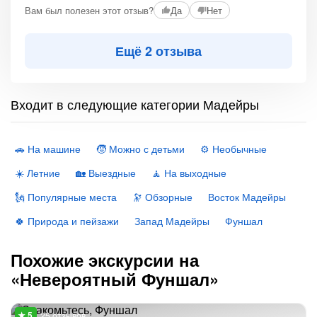
Вам был полезен этот отзыв?
Да
Нет
Ещё 2 отзыва
Входит в следующие категории Мадейры
🚗 На машине
🧒 Можно с детьми
⚙️ Необычные
☀️ Летние
🏡 Выездные
🧘 На выходные
🗽 Популярные места
🔭 Обзорные
Восток Мадейры
🍀 Природа и пейзажи
Запад Мадейры
Фуншал
Похожие экскурсии на
«Невероятный Фуншал»
25 отзывов