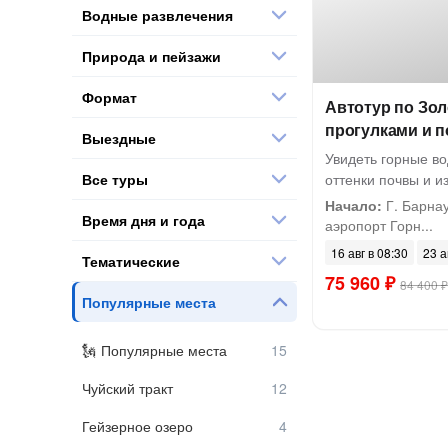
Водные развлечения
Природа и пейзажи
Формат
Автотур по Зол
прогулками и 
Выездные
Увидеть горные в
Все туры
оттенки почвы и и
Начало:
Г. Барнау
Время дня и года
аэропорт Горн...
16 авг в 08:30
23 а
Тематические
75 960 ₽
84 400 ₽
Популярные места
Популярные места
Чуйский тракт
Гейзерное озеро