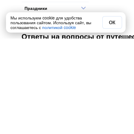
Праздники
Мы используем cookie для удобства
Остальное
ОК
пользования сайтом. Используя сайт, вы
соглашаетесь с
политикой cookie
Ответы на вопросы от путешес
Самые популярные туры этой рубрик
Какие места ещё посмотреть в Барна
Сколько стоит тур в Барнауле в авгус
Забронируйте тур в Барнауле на 2026 год по теме
Полезно
Экскурсии по городам