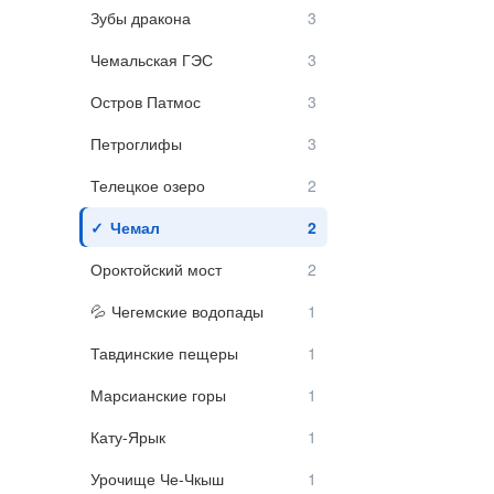
Зубы дракона
Чемальская ГЭС
Остров Патмос
Петроглифы
Телецкое озеро
Чемал
Ороктойский мост
Чегемские водопады
Тавдинские пещеры
Марсианские горы
Кату-Ярык
Урочище Че-Чкыш