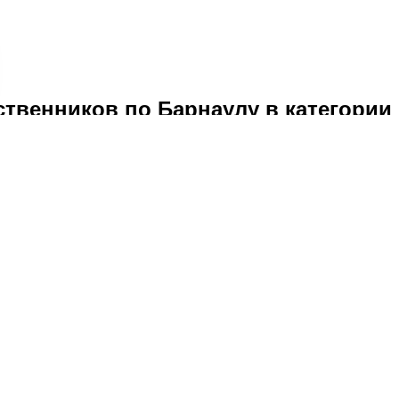
твенников по Барнаулу в категории
и в Барнауле
уле
те 2026
 «Чемал», 29 ⭐ отзывов, цены от 42957₽. Сегодня можно заб
О сайте
О
Ответы на вопросы