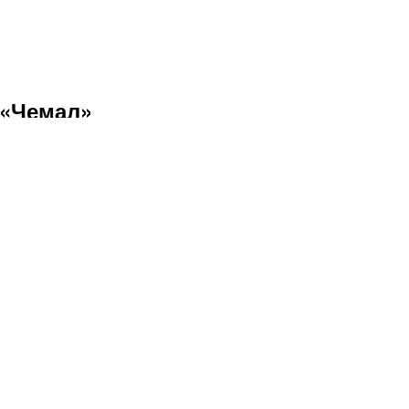
 «Чемал»
ронировать на 📅 август, сентябрь и октябрь
плата экскурсий и туров происходит с помощью