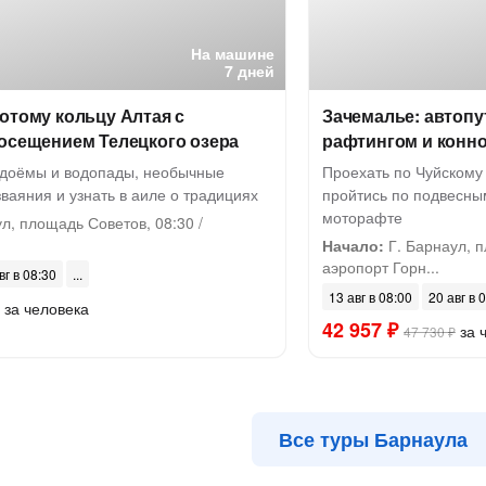
На машине
7 дней
отому кольцу Алтая с
Зачемалье: автопу
посещением Телецкого озера
рафтингом и конно
одоёмы и водопады, необычные
Проехать по Чуйскому
зваяния и узнать в аиле о традициях
пройтись по подвесны
моторафте
л, площадь Советов, 08:30 /
Начало:
Г. Барнаул, п
аэропорт Горн...
вг в 08:30
13 авг в 08:00
20 авг в 
за человека
42 957 ₽
за 
47 730 ₽
Все туры Барнаула