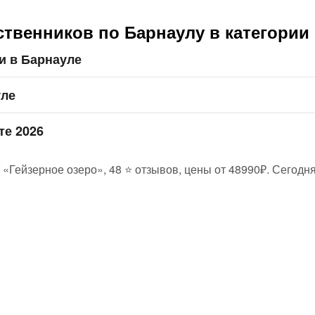
твенников по Барнаулу в категории
и в Барнауле
уле
те 2026
 «Гейзерное озеро», 48 ⭐ отзывов, цены от 48990₽. Сегодня
О сайте
О
Ответы на вопросы
п
О нас
П