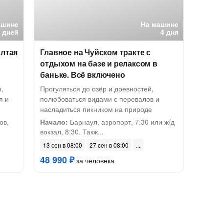
ашине
На машине
7 дней
4 дня
Алтая
Главное на Чуйском тракте с
отдыхом на базе и релаксом в
баньке. Всё включено
,
Прогуляться до озёр и древностей,
я и
полюбоваться видами с перевалов и
насладиться пикником на природе
ов,
Начало:
Барнаул, аэропорт, 7:30 или ж/д
вокзал, 8:30. Такж...
13 сен в 08:00
27 сен в 08:00
48 990 ₽
за человека