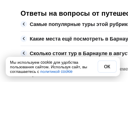
Ответы на вопросы от путешес
Самые популярные туры этой рубрик
Какие места ещё посмотреть в Барна
Сколько стоит тур в Барнауле в авгус
Мы используем cookie для удобства
ОК
пользования сайтом. Используя сайт, вы
Забронируйте тур в Барнауле на 2026 год по теме
соглашаетесь с
политикой cookie
октябрь
Полезно
Экскурсии по городам
Авторские туры по городам