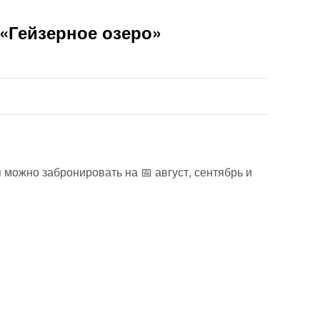
 «Гейзерное озеро»
 можно забронировать на 📅 август, сентябрь и
плата экскурсий и туров происходит с помощью
латёжных систем
оддержка работает с 10 до 19 (МСК)