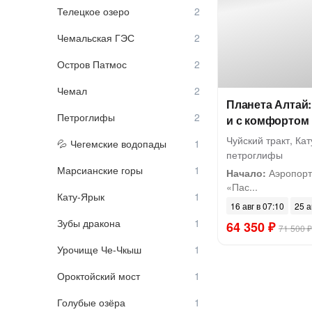
Телецкое озеро
Чемальская ГЭС
Остров Патмос
Чемал
Планета Алтай:
Петроглифы
и с комфортом
Чуйский тракт, Ка
Чегемские водопады
петроглифы
Марсианские горы
Начало:
Аэропорт 
«Пас...
Кату-Ярык
16 авг в 07:10
25 а
Зубы дракона
64 350 ₽
71 500 ₽
Урочище Че-Чкыш
Ороктойский мост
Голубые озёра