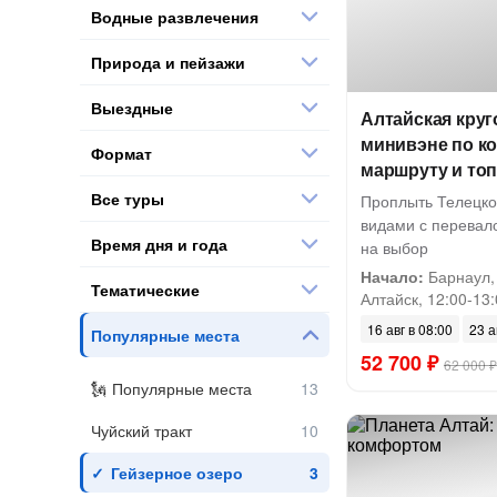
Водные развлечения
Природа и пейзажи
Выездные
Алтайская круг
минивэне по к
Формат
маршруту и то
Все туры
Проплыть Телецко
видами с перевало
Время дня и года
на выбор
Начало:
Барнаул, 
Тематические
Алтайск, 12:00-13:0
16 авг в 08:00
23 а
Популярные места
52 700 ₽
62 000 ₽
Популярные места
Чуйский тракт
Гейзерное озеро