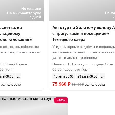
На машине
На микроавтобусе
На м
7 дней
осветка: на
Автотур по Золотому кольцу 
ольцевому
с прогулками и посещением
повым локациям
Телецкого озера
е озеро, полюбоваться
Увидеть горные водоёмы и водопады
в и совершить треккинг
необычные оттенки почвы и изваяни
узнать в аиле о традициях
8:00 или Горно-
Начало:
Г. Барнаул, площадь Совет
0 (точн...
08:30 / аэропорт Горн...
вг в 08:00
16 авг в 08:30
23 авг в 08:30
75 960 ₽
за человека
за человека
84 400 ₽
-
10%