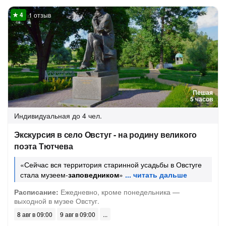
1 отзыв
Пешая
5 часов
Индивидуальная
до 4 чел.
Экскурсия в село Овстуг - на родину великого
поэта Тютчева
«Сейчас вся территория старинной усадьбы в Овстуге
стала музеем-
заповедником
»
Расписание:
Ежедневно, кроме понедельника —
выходной в музее Овстуг.
8 авг в 09:00
9 авг в 09:00