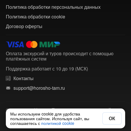
Политика обработки персональных данных
Политика обработки cookie
Договор оферты
Оплата экскурсий и туров происходит с помощью
платёжных систем
Поддержка работает с 10 до 19 (МСК)
Контакты
support@horosho-tam.ru
© 2018-2026 ХорошоТам — агрегатор экскурсий и
Мы используем cookie для удобства
многодневных туров по России и зарубежью.
ОК
пользования сайтом. Используя сайт, вы
соглашаетесь с
политикой cookie