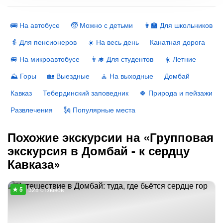
🚌 На автобусе
🧒 Можно с детьми
👩‍🏫 Для школьников
👵 Для пенсионеров
☀️ На весь день
Канатная дорога
🚐 На микроавтобусе
👨‍🎓 Для студентов
☀️ Летние
⛰ Горы
🏡 Выездные
🧘 На выходные
Домбай
Кавказ
Тебердинский заповедник
🍀 Природа и пейзажи
Развлечения
🗽 Популярные места
Похожие экскурсии на «Групповая
экскурсия в Домбай - к сердцу
Кавказа»
328 отзывов