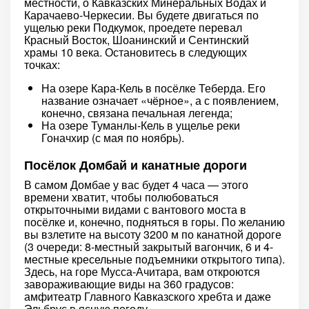
местности, о Кавказских Минеральных Водах и
Карачаево-Черкесии. Вы будете двигаться по
ущелью реки Подкумок, проедете перевал
Красный Восток, Шоанинский и Сентинский
храмы 10 века. Остановитесь в следующих
точках:
На озере Кара-Кель в посёлке Теберда. Его
название означает «чёрное», а с появлением,
конечно, связана печальная легенда;
На озере Туманлы-Кель в ущелье реки
Гоначхир (с мая по ноябрь).
Посёлок Домбай и канатные дороги
В самом Домбае у вас будет 4 часа — этого
времени хватит, чтобы полюбоваться
открыточными видами с вантового моста в
посёлке и, конечно, подняться в горы. По желанию
вы взлетите на высоту 3200 м по канатной дороге
(3 очереди: 8-местный закрытый вагончик, 6 и 4-
местные кресельные подъемники открытого типа).
Здесь, на горе Мусса-Ачитара, вам откроются
завораживающие виды на 360 градусов:
амфитеатр Главного Кавказского хребта и даже
Эльбрус в ясную погоду.