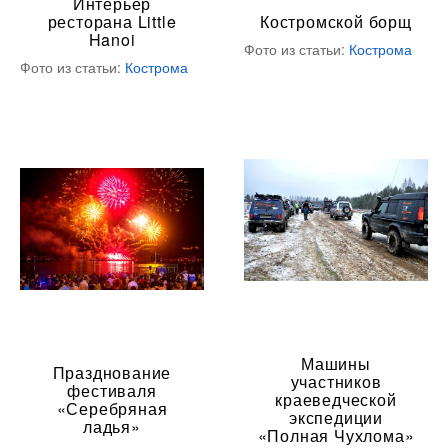
Интерьер
ресторана Little
Костромской борщ
Hanoi
Фото из статьи:
Кострома
Фото из статьи:
Кострома
Машины
Празднование
участников
фестиваля
краеведческой
«Серебряная
экспедиции
ладья»
«Полная Чухлома»