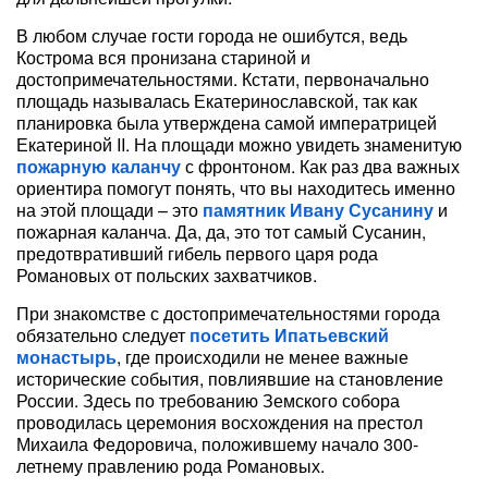
В любом случае гости города не ошибутся, ведь
Кострома вся пронизана стариной и
достопримечательностями. Кстати, первоначально
площадь называлась Екатеринославской, так как
планировка была утверждена самой императрицей
Екатериной II. На площади можно увидеть знаменитую
пожарную каланчу
с фронтоном. Как раз два важных
ориентира помогут понять, что вы находитесь именно
на этой площади – это
памятник Ивану Сусанину
и
пожарная каланча. Да, да, это тот самый Сусанин,
предотвративший гибель первого царя рода
Романовых от польских захватчиков.
При знакомстве с достопримечательностями города
обязательно следует
посетить Ипатьевский
монастырь
, где происходили не менее важные
исторические события, повлиявшие на становление
России. Здесь по требованию Земского собора
проводилась церемония восхождения на престол
Михаила Федоровича, положившему начало 300-
летнему правлению рода Романовых.