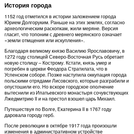
История города
1152 год отметился в истории заложением города
Юрием Долгоруким. Раньше на этих землях, согласно
археологическим раскопкам, жили меряне. Версия
гласит, что топоним с древнего мерянского означает
«земли отмщения или искупления».
Благодаря великому князю Василию Ярославовичу, в
1272 году столицей Северо-Восточная Русь обретает
новую столицу – Кострому. Кстати, князь умер и
погребен в церкви Феодора Стратилата, что в
Успенском соборе. Позже наступила оккупация города
польскими отрядами Лисовского, которые разграбили и
опустошили его. Но вскоре городское ополчение
вытеснили из Ипатьевского монастыря сочувствующих
Лжедмитрию II и на престол взошел царь Михаил.
Путешествуя по Волге, Екатерина II в 1767 году
даровала городу герб.
После революции в октябре 1917 года произошли
изменения в административном устройстве