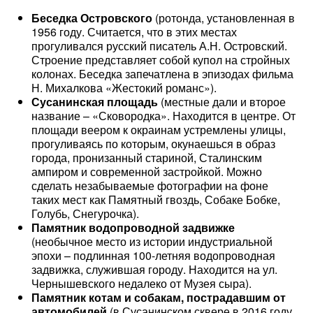
Беседка Островского
(ротонда, установленная в
1956 году. Считается, что в этих местах
прогуливался русский писатель А.Н. Островский.
Строение представляет собой купол на стройных
колонах. Беседка запечатлена в эпизодах фильма
Н. Михалкова «Жестокий романс»).
Сусанинская площадь
(местные дали и второе
название – «Сковородка». Находится в центре. От
площади веером к окраинам устремлены улицы,
прогуливаясь по которым, окунаешься в образ
города, пронизанный стариной, Сталинским
ампиром и современной застройкой. Можно
сделать незабываемые фотографии на фоне
таких мест как Памятный гвоздь, Собаке Бобке,
Голубь, Снегурочка).
Памятник водопроводной задвижке
(необычное место из истории индустриальной
эпохи – подлинная 100-летняя водопроводная
задвижка, служившая городу. Находится на ул.
Чернышевского недалеко от Музея сыра).
Памятник котам и собакам, пострадавшим от
автомобилей
(в Сусанинском сквере в 2016 году