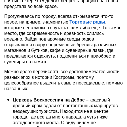
святыню. Через 15 долгих лет реставрации она снова
предстала во всей красе.
Прогуливаясь по городу, всегда открывается что-то
новое, например, знаменитые
Торговые ряды
,
которые невозможно спутать с чем-либо ещё. То самое
место, где современность и древность слились
воедино. Зайдя под арочные своды рядов
открываются взору современные бренды различных
магазинов и бутиков, кафе и сувенирные лавки, где
предлагается отдохнуть, подкрепиться и приобрести
сувениры на память.
Можно долго перечислять все достопримечательности
разных эпох в истории Костромы, поэтому
целесообразнее выделить самые посещаемые, помимо
названных:
Церковь Воскресения на Дебре
– красивый
древний храм вдали от протоптанных маршрутов
вездесущих туристов. Находится не в центре
города, где всегда много народа, а чуть ниже
автодорожного моста. С виду ничем не