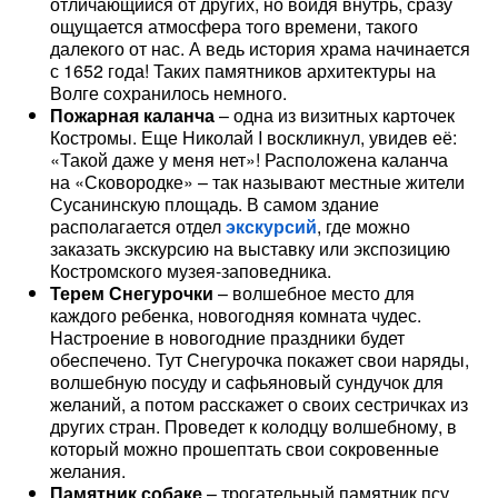
отличающийся от других, но войдя внутрь, сразу
ощущается атмосфера того времени, такого
далекого от нас. А ведь история храма начинается
с 1652 года! Таких памятников архитектуры на
Волге сохранилось немного.
Пожарная каланча
– одна из визитных карточек
Костромы. Еще Николай I воскликнул, увидев её:
«Такой даже у меня нет»! Расположена каланча
на «Сковородке» – так называют местные жители
Сусанинскую площадь. В самом здание
располагается отдел
экскурсий
, где можно
заказать экскурсию на выставку или экспозицию
Костромского музея-заповедника.
Терем Снегурочки
– волшебное место для
каждого ребенка, новогодняя комната чудес.
Настроение в новогодние праздники будет
обеспечено. Тут Снегурочка покажет свои наряды,
волшебную посуду и сафьяновый сундучок для
желаний, а потом расскажет о своих сестричках из
других стран. Проведет к колодцу волшебному, в
который можно прошептать свои сокровенные
желания.
Памятник собаке
– трогательный памятник псу