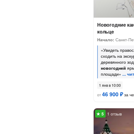
Новогодние ка
кольце
Начало:
Санкт-Пе
«Увидеть правос
сходить на экск
деревянного зод
новогодней
ярм
площади»
1 янв в 10:00
46 900 ₽
за ч
от
1 отзыв