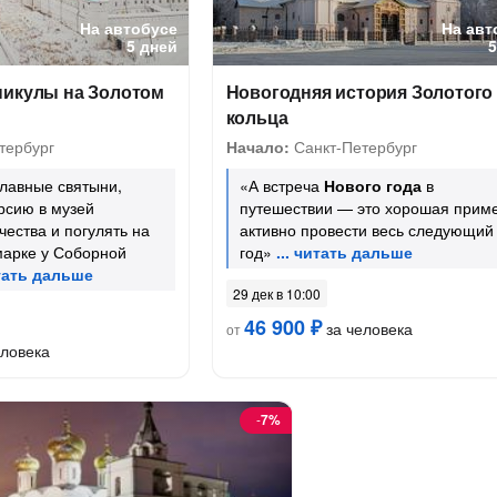
На автобусе
На авт
5 дней
никулы на Золотом
Новогодняя история Золотого
кольца
тербург
Начало:
Санкт-Петербург
лавные святыни,
«А встреча
Нового года
в
урсию в музей
путешествии — это хорошая прим
чества и погулять на
активно провести весь следующий
арке у Соборной
год»
29 дек в 10:00
46 900 ₽
за человека
от
еловека
-
7%