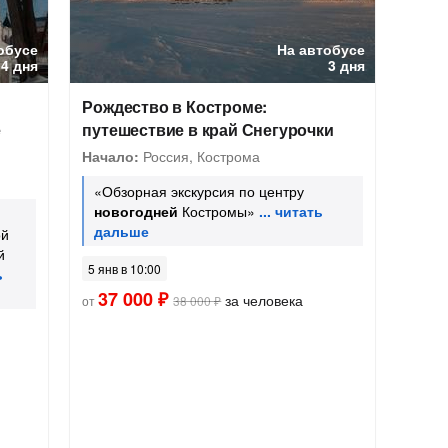
обусе
На автобусе
4 дня
3 дня
Рождество в Костроме:
е
путешествие в край Снегурочки
Начало:
Россия, Кострома
«Обзорная экскурсия по центру
новогодней
Костромы»
ой
й
5 янв в 10:00
37 000 ₽
за человека
от
38 000 ₽