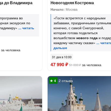
да до Владимира
Новогодняя Кострома
Начало:
Москва
 программа во
«Гости встретятся с народными
рная экскурсия по
забавами, праздничными гуляньям
ладимиру»
конечно, с самой Снегурочкой,
которая готова поделиться
волшебством
нового года
и подар
каждому частичку сказки»
за человека
31 дек в 10:00
47 990 ₽
за человека
51 000 ₽
2 отзыва