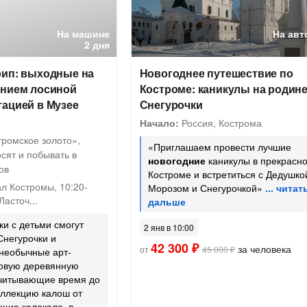
На машине
На авт
2 дня
рип: выходные на
Новогоднее путешествие по
ением лосиной
Костроме: каникулы на родин
тацией в Музее
Снегурочки
Начало:
Россия, Кострома
тромское золото»,
«Приглашаем провести лучшие
осят и побывать в
новогодние
каникулы в прекрасн
ов
Костроме и встретиться с Дедушко
л Костромы, 10:20-
Морозом и Снегурочкой»
Ласточ...
и с детьми смогут
2 янв в 10:00
Снегурочки и
42 300 ₽
за человека
от
45 000 ₽
 необычные арт-
ровую деревянную
считывающие время до
оллекцию калош от
щие колокола, в