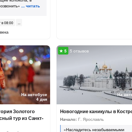
позвонить»
г в 08:00
века
5 отзывов
На автобусе
На авт
4 дня
тория Золотого
Новогодние каникулы в Костр
сный тур из Санкт-
Начало:
Г. Ярославль
«Насладитесь незабываемыми