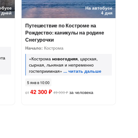
обусе
На автобусе
5 дней
4 дня
Путешествие по Костроме на
Рождество: каникулы на родине
Снегурочки
Начало:
Кострома
ета
«Кострома
новогодняя
, царская,
сырная, льняная и непременно
гостеприимная»
5 янв в 10:00
42 300 ₽
за человека
от
49 000 ₽