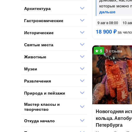
которые можно 
Архитектура
Гастрономические
9 авг в 08:00
10 ав
18 900 ₽
за чело
Исторические
Святые места
3 отзыва
Животные
Музеи
Развлечения
Природа и пейзажи
Мастер классы и
творчество
Новогодняя ис
кольца. Автобу
Откуда начало
Петербурга