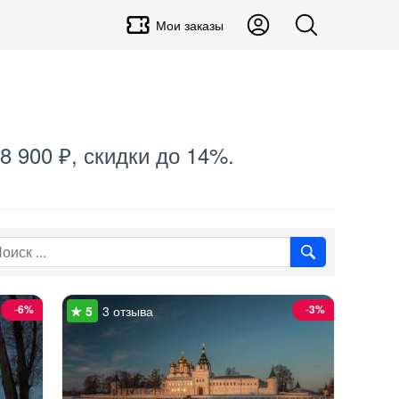
Мои заказы
8 900 ₽, скидки до 14%.
-
6%
-
3%
3 отзыва