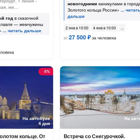
ербург, 1 линия -
новогодними
каникулами в город
ая, ме...
Золотого кольца России»
й год
в сказочной
славля — жемчужины
2 янв в 10:00
4 янв в 10:00
»
27 500 ₽
за человека
от
еловека
-
5%
На автобусе
На авт
4 дня
олотом кольце. От
Встреча со Снегурочкой.