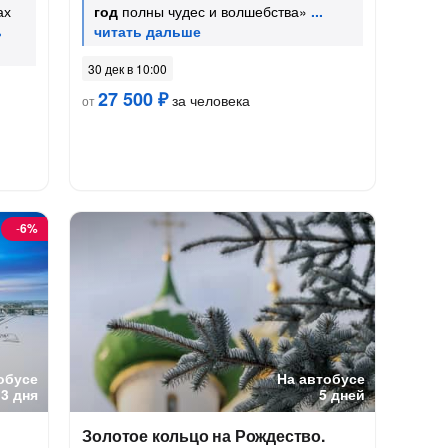
ах
год
полны чудес и волшебства»
30 дек в 10:00
27 500 ₽
за человека
от
-
6%
обусе
На автобусе
3 дня
5 дней
Золотое кольцо на Рождество.