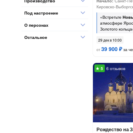
Производство
Начало:
Санкт-Пет
Кировско-Выборгск
Под настроение
«Встретьте
Новы
атмосфере Яро
О персонах
Золотого кольца
Остальное
29 дек в 10:00
39 900 ₽
за ч
от
6 отзывов
Рождество на З