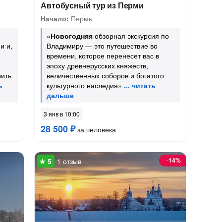
Автобусный тур из Перми
Начало:
Пермь
«
Новогодняя
обзорная экскурсия по
и и,
Владимиру — это путешествие во
времени, которое перенесет вас в
эпоху древнерусских княжеств,
ить
величественных соборов и богатого
культурного наследия»
3 янв в 10:00
28 500 ₽
за человека
-
14%
1 отзыв