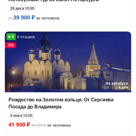
29 дек в 10:00
39 900 ₽
за человека
от
6 отзывов
-
5%
На автобусе
4 дня
Рождество на Золотом кольце. От Сергиева
Посада до Владимира
4 янв в 10:00
41 900 ₽
за человека
44 000 ₽