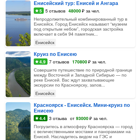
Енисейский тур: Енисей и Ангара
5
5
отзывов
48000
₽
за чел.
Непродолжительный комбинированный тур в
Енисейск. Город Енисейск называют “музеем
под открытым небом”, городская застройка
включает в себя 94 памятник...
Енисейск
Круиз по Енисею
4.9
7
отзывов
170800
₽
за чел.
Совершите путешествие по природной границе
между Восточной и Западной Сибирью — по
реке Енисей. Вас ждут захватывающие
экскурсии по Красноярску, запов...
Енисейск
Красноярск - Енисейск. Мини-круиз по
Енисею
4.4
3
отзыва
от
93000
₽
за чел.
Погрузитесь в атмосферу Красноярска — город
с величественными мостами и панорамами на
Енисей. Насладитесь видом на ГЭС и