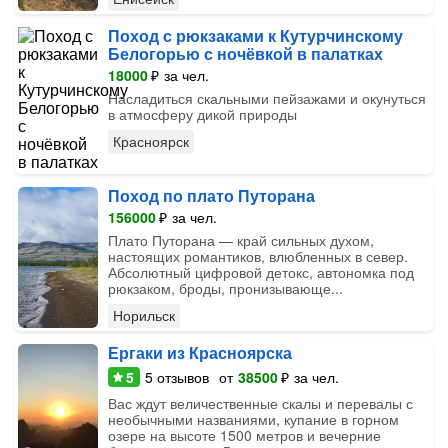
Поход с рюкзаками к Кутурчинскому
Белогорью с ночёвкой в палатках
18000
₽
за чел.
Насладиться скальными пейзажами и окунуться
в атмосферу дикой природы
Красноярск
Поход по плато Путорана
156000
₽
за чел.
Плато Путорана — край сильных духом,
настоящих романтиков, влюбленных в север.
Абсолютный цифровой детокс, автономка под
рюкзаком, броды, пронизывающе...
Норильск
Ергаки из Красноярска
5
5
отзывов
от
38500
₽
за чел.
Вас ждут величественные скалы и перевалы с
необычными названиями, купание в горном
озере на высоте 1500 метров и вечерние