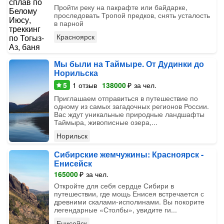
Пройти реку на пакрафте или байдарке,
проследовать Тропой предков, снять усталость
в парной
Красноярск
Мы были на Таймыре. От Дудинки до
Норильска
5
1
отзыв
138000
₽
за чел.
Приглашаем отправиться в путешествие по
одному из самых загадочных регионов России.
Вас ждут уникальные природные ландшафты
Таймыра, живописные озера,...
Норильск
Сибирские жемчужины: Красноярск -
Енисейск
165000
₽
за чел.
Откройте для себя сердце Сибири в
путешествии, где мощь Енисея встречается с
древними скалами-исполинами. Вы покорите
легендарные «Столбы», увидите ги...
Енисейск