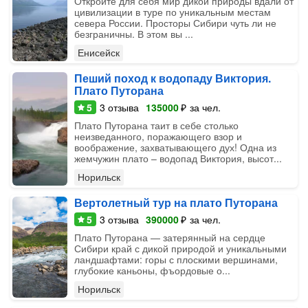
Откройте для себя мир дикой природы вдали от
цивилизации в туре по уникальным местам
севера России. Просторы Сибири чуть ли не
безграничны. В этом вы ...
Енисейск
Пеший поход к водопаду Виктория.
Плато Путорана
5
3
отзыва
135000
₽
за чел.
Плато Путорана таит в себе столько
неизведанного, поражающего взор и
воображение, захватывающего дух! Одна из
жемчужин плато – водопад Виктория, высот...
Норильск
Вертолетный тур на плато Путорана
5
3
отзыва
390000
₽
за чел.
Плато Путорана — затерянный на сердце
Сибири край с дикой природой и уникальными
ландшафтами: горы с плоскими вершинами,
глубокие каньоны, фъордовые о...
Норильск