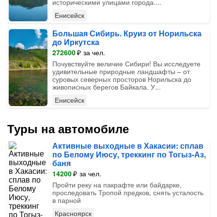
историческими улицами города....
Енисейск
Большая Сибирь. Круиз от Норильска
до Иркутска
272600
₽
за чел.
Почувствуйте величие Сибири! Вы исследуете
удивительные природные ландшафты – от
суровых северных просторов Норильска до
живописных берегов Байкала. У...
Енисейск
Туры на автомобиле
Активные выходные в Хакасии: сплав
по Белому Июсу, треккинг по Тогыз-Аз,
баня
14200
₽
за чел.
Пройти реку на пакрафте или байдарке,
проследовать Тропой предков, снять усталость
в парной
Красноярск