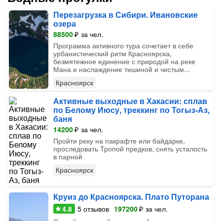
Перезагрузка в Сибири. Ивановские
озера
88500
₽
за чел.
Программа активного тура сочетает в себе
урбанистический ритм Красноярска,
безмятежное единение с природой на реке
Мана и наслаждение тишиной и чистым...
Красноярск
Активные выходные в Хакасии: сплав
по Белому Июсу, треккинг по Тогыз-Аз,
баня
14200
₽
за чел.
Пройти реку на пакрафте или байдарке,
проследовать Тропой предков, снять усталость
в парной
Красноярск
Круиз до Красноярска. Плато Путорана
4.8
5
отзывов
197200
₽
за чел.