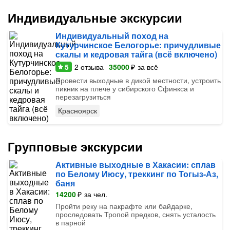
Индивидуальные экскурсии
Индивидуальный поход на
Кутурчинское Белогорье: причудливые
скалы и кедровая тайга (всё включено)
5
2
отзыва
35000
₽
за всё
Провести выходные в дикой местности, устроить
пикник на плече у сибирского Сфинкса и
перезагрузиться
Красноярск
Групповые экскурсии
Активные выходные в Хакасии: сплав
по Белому Июсу, треккинг по Тогыз-Аз,
баня
14200
₽
за чел.
Пройти реку на пакрафте или байдарке,
проследовать Тропой предков, снять усталость
в парной