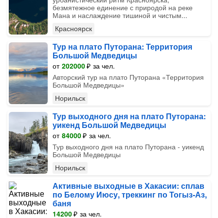
безмятежное единение с природой на реке
Мана и наслаждение тишиной и чистым...
Красноярск
Тур на плато Путорана: Территория
Большой Медведицы
от
202000
₽
за чел.
Авторский тур на плато Путорана «Территория
Большой Медведицы»
Норильск
Тур выходного дня на плато Путорана:
уикенд Большой Медведицы
от
84000
₽
за чел.
Тур выходного дня на плато Путорана - уикенд
Большой Медведицы
Норильск
Активные выходные в Хакасии: сплав
по Белому Июсу, треккинг по Тогыз-Аз,
баня
14200
₽
за чел.