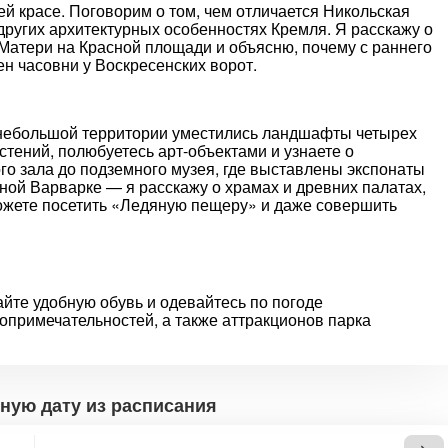
й красе. Поговорим о том, чем отличается Никольская
 других архитектурных особенностях Кремля. Я расскажу о
Матери на Красной площади и объясню, почему с раннего
ен часовни у Воскресенских ворот.
а небольшой территории уместились ландшафты четырех
стений, полюбуетесь арт-объектами и узнаете о
го зала до подземного музея, где выставлены экспонаты
ной Варварке — я расскажу о храмах и древних палатах,
ожете посетить «Ледяную пещеру» и даже совершить
йте удобную обувь и одевайтесь по погоде
опримечательностей, а также аттракционов парка
ную дату из расписания