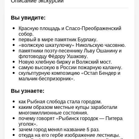
Описание экскурсии
Вы увидите:
Красную площадь и Спасо-Преображенский
собор.
первый в мире памятник Бурлаку.
«волжскую шкатулочку» Никольскую часовню.
памятники поэту-песеннику Льву Ошанину и
флотоводцу Фёдору Ушакову.
Новую хлебную биржу и Волжский мост.
самую высокую в России пожарную каланчу.
скульптурную композицию «Остап Бендер и
мальчик-беспризорник».
Вы узнаете:
как Рыбная слобода стала городом.
каким образом местные купцы заработали
многомиллионные состояния.
почему говорят «Рыбинск городок — Питера
уголок».
зачем город менял название 5 раз.
откуда на его гербе изображение лестницы.