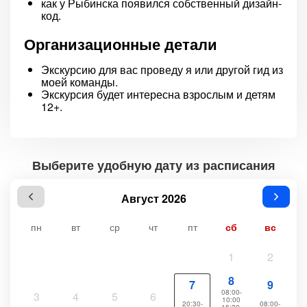
как у Рыбинска появился собственный дизайн-
код.
Организационные детали
Экскурсию для вас проведу я или другой гид из
моей команды.
Экскурсия будет интересна взрослым и детям
12+.
Выберите удобную дату из расписания
Август 2026
пн
вт
ср
чт
пт
сб
вс
1
2
8
7
9
08:00-
3
4
5
6
10:00
20:30-
08:00-