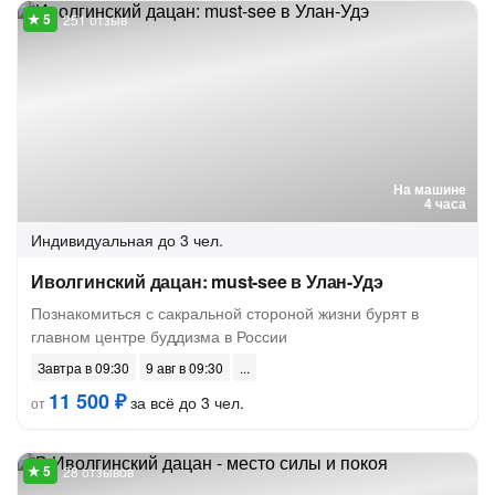
251 отзыв
На машине
4 часа
Индивидуальная
до 3 чел.
Иволгинский дацан: must-see в Улан-Удэ
Познакомиться с сакральной стороной жизни бурят в
главном центре буддизма в России
Завтра в 09:30
9 авг в 09:30
11 500 ₽
за всё до 3 чел.
от
28 отзывов