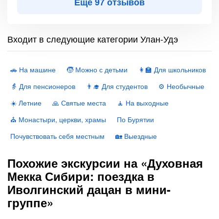
Ещё 97 отзывов
Входит в следующие категории Улан-Удэ
🚗 На машине
🧒 Можно с детьми
👩‍🏫 Для школьников
👵 Для пенсионеров
👨‍🎓 Для студентов
⚙️ Необычные
☀️ Летние
🙏 Святые места
🧘 На выходные
⛪️ Монастыри, церкви, храмы
По Бурятии
Почувствовать себя местным
🏡 Выездные
Похожие экскурсии на «Духовная
Мекка Сибири: поездка в
Иволгинский дацан в мини-
группе»