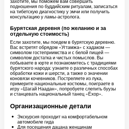
захотите, мы поможем вам совершить
подношения по буддийским ритуалам, записаться
на тибетскую диагностику у эмчи или получить
консультацию у ламы-астролога.
Бурятская деревня (по желанию и за
отдельную стоимость)
Если захотите, мы поедем в бурятскую деревню.
Вас встретят обрядом «Угтамжа» с хадаком —
символом гостеприимства и с белой пищей —
символом достатка и чистых помыслов. Вы
побываете в юрте и познакомитесь с традициями
бурятского народа: узнаете о различных способах
обработки кожи и шерсти, а также о значении
коновязи кочевников. Постреляете из лука,
примерите национальные костюмы, поиграете в
игру «Шагай Наадан», попробуете слепить буузы
и станцевать национальный танец «Ёхор».
Организационные детали
Экскурсия проходит на комфортабельном
автомобиле гида
Для посещения дацана женщинам