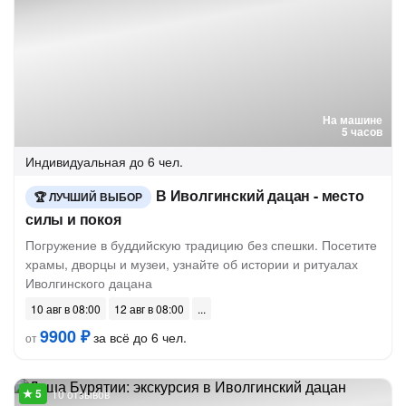
На машине
5 часов
Индивидуальная
до 6 чел.
В Иволгинский дацан - место
ЛУЧШИЙ ВЫБОР
силы и покоя
Погружение в буддийскую традицию без спешки. Посетите
храмы, дворцы и музеи, узнайте об истории и ритуалах
Иволгинского дацана
10 авг в 08:00
12 авг в 08:00
9900 ₽
за всё до 6 чел.
от
10 отзывов