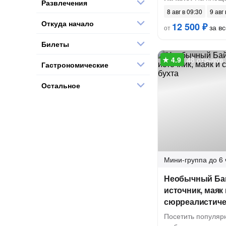
Развлечения
8 авг в 09:30
9 авг
Откуда начало
12 500 ₽
за вс
от
Билеты
48 отзывов
Гастрономические
Остальное
Мини-группа
до 6 
Необычный Бай
источник, маяк 
сюрреалистиче
Посетить популяр