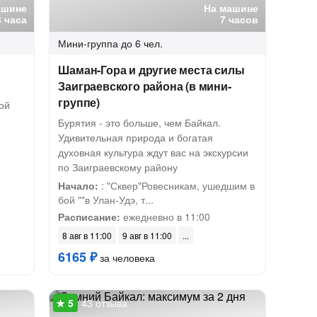
ашине
На машине
3 часа
7 часов
Мини-группа
до 6 чел.
Шаман-Гора и другие места силы
Заиграевского района (в мини-
группе)
ой
Бурятия - это больше, чем Байкал.
Удивительная природа и богатая
духовная культура ждут вас на экскурсии
по Заиграевскому району
Начало:
: "Сквер"Ровесникам, ушедшим в
бой ""в Улан-Удэ, т...
Расписание:
ежедневно в 11:00
8 авг в 11:00
9 авг в 11:00
6165 ₽
за человека
43 отзыва