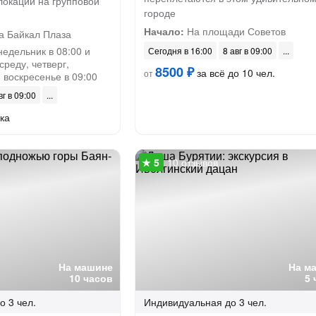
локации на групповой
городе
Начало:
На площади Советов
а Байкал Плаза
недельник в 08:00 и
Сегодня в 16:00
8 авг в 09:00
 среду, четверг,
8500 ₽
за всё до 10 чел.
от
и воскресенье в 09:00
вг в 09:00
ка
10 отзывов
На машине
На м
10 часов
5 
о 3 чел.
Индивидуальная
до 3 чел.