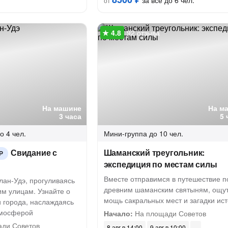
за всё до 6 чел.
от
92 отзыва
На машине
На м
3 часа
5 
о 4 чел.
Мини-группа
до 10 чел.
Свидание с
Шаманский треугольник:
Р
экспедиция по местам силы
Вместе отправимся в путешествие п
лан-Удэ, прогуливаясь
древним шаманским святыням, ощу
им улицам. Узнайте о
мощь сакральных мест и загадки ис
и города, наслаждаясь
тмосферой
Начало:
На площади Советов
ди Советов
8 авг в 14:00
9 авг в 10:00