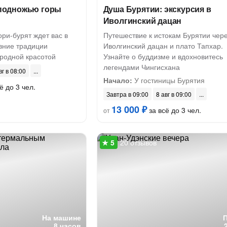
к подножью горы
Душа Бурятии: экскурсия в
Иволгинский дацан
ри-бурят ждет вас в
Путешествие к истокам Бурятии чер
евние традиции
Иволгинский дацан и плато Тапхар.
иродной красотой
Узнайте о буддизме и вдохновитесь
легендами Чингисхана
вг в 08:00
Начало:
У гостиницы Бурятия
ё до 3 чел.
Завтра в 09:00
8 авг в 09:00
13 000 ₽
за всё до 3 чел.
от
20 отзывов
На машине
8 часов