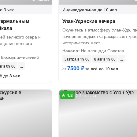
о 3 чел.
Индивидуальная
до 10 чел.
к термальным
Улан-Удэнские вечера
йкала
Окунитесь в атмосферу Улан-Удэ, гд
вечерняя подсветка раскрывает кра
ей великого озера и
исторических мест
ущение полного
Начало:
На площади Советов
 Коммунистической
Завтра в 19:00
8 авг в 19:00
вг в 09:00
7500 ₽
за всё до 10 чел.
от
ё до 3 чел.
32 отзыва