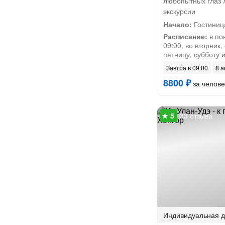
любопытных глаз 
экскурсии
Начало:
Гостиниц
Расписание:
в по
09:00, во вторник,
пятницу, субботу 
Завтра в 09:00
8 а
8800 ₽
за челове
33 отзыва
Индивидуальная
д