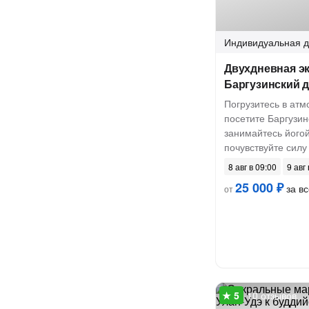
Индивидуальная
д
Двухдневная эк
Баргузинский 
Погрузитесь в атм
посетите Баргузин
занимайтесь йогой
почувствуйте сил
8 авг в 09:00
9 авг
25 000 ₽
за вс
от
10 отзывов