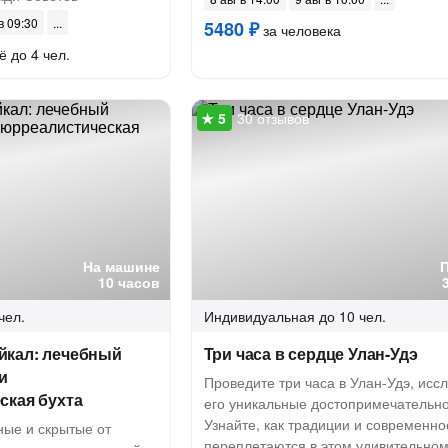
 в 09:30
5480 ₽
за человека
ё до 4 чел.
30 отзывов
На машине
10 часов
чел.
Индивидуальная
до 10 чел.
кал: лечебный
Три часа в сердце Улан-Удэ
и
Проведите три часа в Улан-Удэ, исс
ская бухта
его уникальные достопримечательно
Узнайте, как традиции и современно
ные и скрытые от
переплетаются в этом удивительно