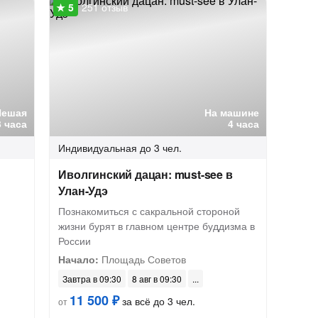
251 отзыв
Пешая
На машине
3 часа
4 часа
Индивидуальная
до 3 чел.
Иволгинский дацан: must-see в
Улан-Удэ
Познакомиться с сакральной стороной
жизни бурят в главном центре буддизма в
России
Начало:
Площадь Советов
Завтра в 09:30
8 авг в 09:30
11 500 ₽
за всё до 3 чел.
от