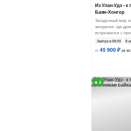
Из Улан-Удэ - 
Баян-Хонгор
Загадочный мир хо
экскурсии, где др
встречаются с пр
Завтра в 08:00
8 а
45 900 ₽
за вс
от
4 отзыва