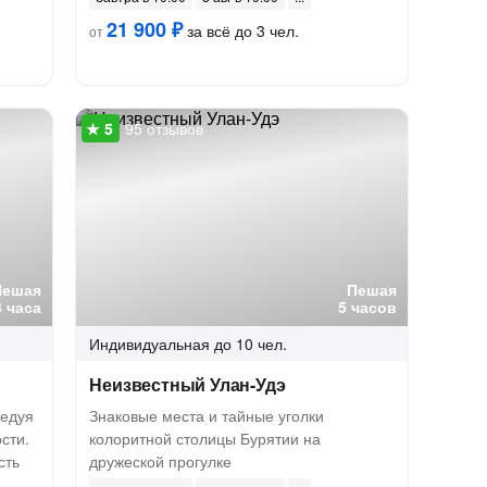
21 900 ₽
за всё до 3 чел.
от
95 отзывов
Пешая
Пешая
3 часа
5 часов
Индивидуальная
до 10 чел.
Неизвестный Улан-Удэ
ледуя
Знаковые места и тайные уголки
сти.
колоритной столицы Бурятии на
сть
дружеской прогулке
м