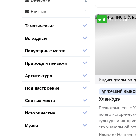
Ночные
5 отзывов
Тематические
Выездные
Популярные места
Природа и пейзажи
Архитектура
Индивидуальная
д
Под настроение
ЛУЧШИЙ ВЫБО
Улан-Удэ
Святые места
Познакомьтесь с У
Исторические
по его историческ
культуре и истори
Музеи
его уникальной а
Начало:
На площа