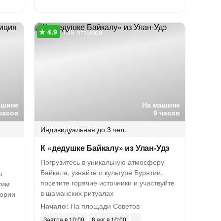
139 отзывов
ашине
На машине
часов
9 часов
Индивидуальная
до 3 чел.
К «дедушке Байкалу» из Улан-Удэ
Погрузитесь в уникальную атмосферу
Байкала, узнайте о культуре Бурятии,
о
посетите горячие источники и участвуйте
тим
в шаманских ритуалах
тории
Начало:
На площади Советов
Завтра в 10:00
8 авг в 10:00