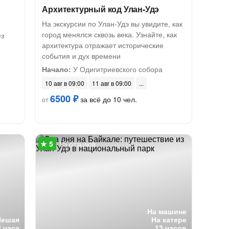
Архитектурный код Улан-Удэ
На экскурсии по Улан-Удэ вы увидите, как
город менялся сквозь века. Узнайте, как
ез
архитектура отражает исторические
события и дух времени
Начало:
У Одигитриевского собора
10 авг в 09:00
11 авг в 09:00
6500 ₽
за всё до 10 чел.
от
15 отзывов
На машине
Пешая
На катере
2 часа
13 часов