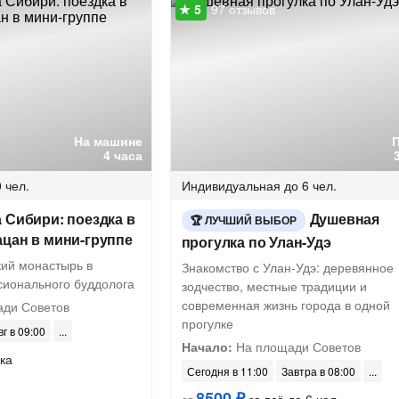
97 отзывов
На машине
4 часа
 чел.
Индивидуальная
до 6 чел.
 Сибири: поездка в
Душевная
ЛУЧШИЙ ВЫБОР
цан в мини-группе
прогулка по Улан-Удэ
кий монастырь в
Знакомство с Улан-Удэ: деревянное
ионального буддолога
зодчество, местные традиции и
современная жизнь города в одной
ди Советов
прогулке
вг в 09:00
Начало:
На площади Советов
ка
Сегодня в 11:00
Завтра в 08:00
8500 ₽