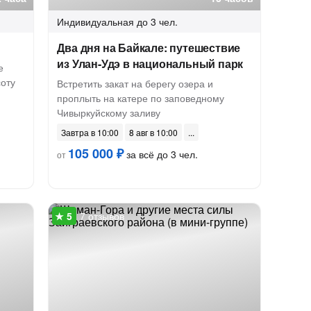
Индивидуальная
до 3 чел.
Два дня на Байкале: путешествие
из Улан-Удэ в национальный парк
е
соту
Встретить закат на берегу озера и
проплыть на катере по заповедному
Чивыркуйскому заливу
Завтра в 10:00
8 авг в 10:00
105 000 ₽
за всё до 3 чел.
от
7 отзывов