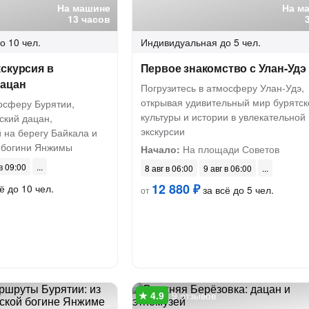
На машине
На м
13 часов
о 10 чел.
Индивидуальная
до 5 чел.
скурсия в
Первое знакомство с Улан-Удэ
дацан
Погрузитесь в атмосферу Улан-Удэ,
открывая удивительный мир бурятск
осферу Бурятии,
культуры и истории в увлекательной
ский дацан,
экскурсии
 на берегу Байкала и
у богини Янжимы
Начало:
На площади Советов
 в 09:00
8 авг в 06:00
9 авг в 06:00
12 880 ₽
ё до 10 чел.
за всё до 5 чел.
от
9 отзывов