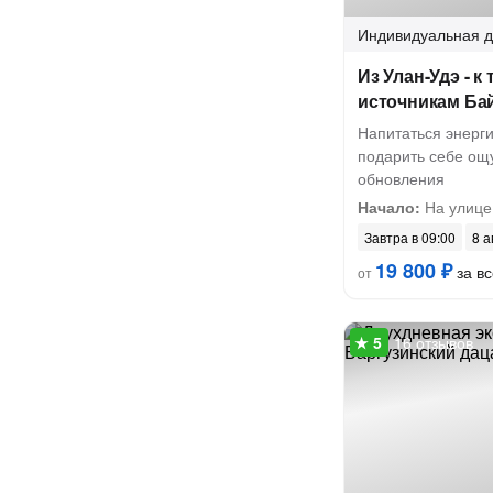
Индивидуальная
д
Из Улан-Удэ - 
источникам Ба
Напитаться энерги
подарить себе ощ
обновления
Начало:
На улице
Завтра в 09:00
8 а
19 800 ₽
за вс
от
16 отзывов