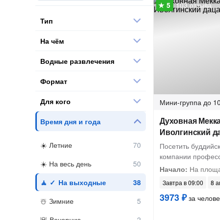
103 отзыва
Тип
На чём
Водные развлечения
Формат
Для кого
Мини-группа
до 10
Духовная Мекка
Время дня и года
Иволгинский да
Летние
Посетить буддийс
компании професс
На весь день
Начало:
На площа
На выходные
Завтра в 09:00
8 а
3973 ₽
за челове
Зимние
Вечерние