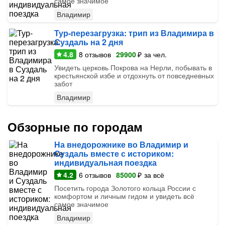
самое значимое
Владимир
Тур-перезагрузка: трип из Владимира в
Суздаль на 2 дня
4.8
8
отзывов
29900
₽
за чел.
Увидеть церковь Покрова на Нерли, побывать в
крестьянской избе и отдохнуть от повседневных
забот
Владимир
Обзорные по городам
На внедорожнике во Владимир и
Суздаль вместе с историком:
индивидуальная поездка
4.2
6
отзывов
85000
₽
за всё
Посетить города Золотого кольца России с
комфортом и личным гидом и увидеть всё
самое значимое
Владимир