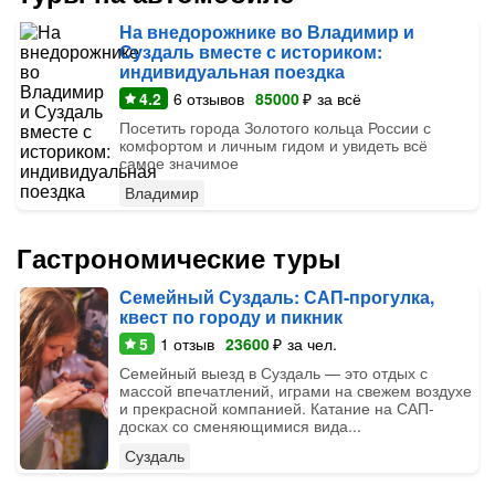
На внедорожнике во Владимир и
Суздаль вместе с историком:
индивидуальная поездка
4.2
6
отзывов
85000
₽
за всё
Посетить города Золотого кольца России с
комфортом и личным гидом и увидеть всё
самое значимое
Владимир
Гастрономические туры
Семейный Суздаль: САП-прогулка,
квест по городу и пикник
5
1
отзыв
23600
₽
за чел.
Семейный выезд в Суздаль — это отдых с
массой впечатлений, играми на свежем воздухе
и прекрасной компанией. Катание на САП-
досках со сменяющимися вида...
Суздаль