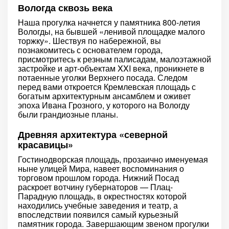
Вологда сквозь века
Наша прогулка начнется у памятника 800-летия
Вологды, на бывшей «ленивой площадке малого
торжку». Шествуя по набережной, вы
познакомитесь с основателем города,
присмотритесь к резным палисадам, малоэтажной
застройке и арт-объектам XXI века, проникнете в
потаенные уголки Верхнего посада. Следом
перед вами откроется Кремлевская площадь с
богатым архитектурным ансамблем и оживет
эпоха Ивана Грозного, у которого на Вологду
были грандиозные планы.
Древняя архитектура «северной
красавицы»
Гостинодворская площадь, прозаично именуемая
ныне улицей Мира, навеет воспоминания о
торговом прошлом города. Нижний Посад
раскроет вотчину губернаторов — Плац-
Парадную площадь, в окрестностях которой
находились учебные заведения и театр, а
впоследствии появился самый курьезный
памятник города. Завершающим звеном прогулки