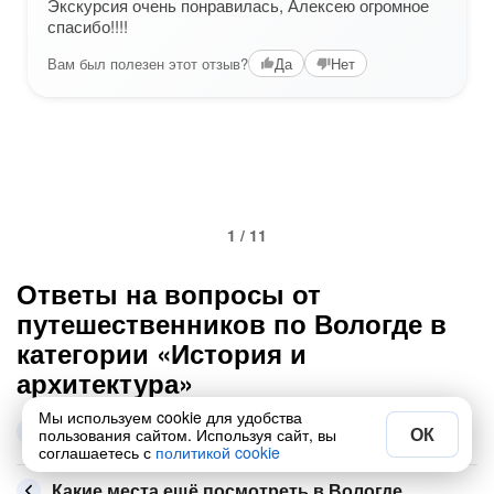
Экскурсия очень понравилась, Алексею огромное
спасибо!!!!
Вам был полезен этот отзыв?
Да
Нет
1 / 11
Ответы на вопросы от
путешественников по Вологде в
категории «История и
архитектура»
Мы используем cookie для удобства
Самые популярные экскурсии этой рубрики в
ОК
пользования сайтом. Используя сайт, вы
Вологде
соглашаетесь с
политикой cookie
Какие места ещё посмотреть в Вологде