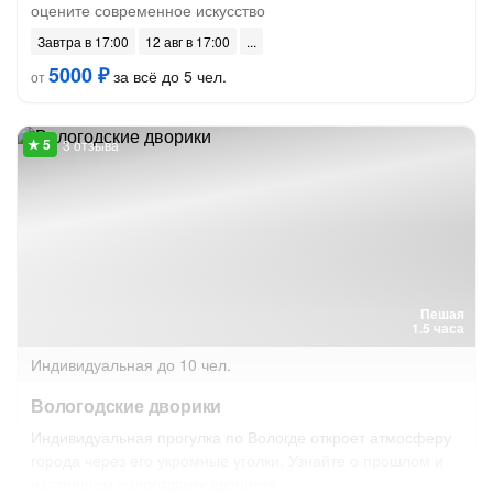
оцените современное искусство
Завтра в 17:00
12 авг в 17:00
5000 ₽
за всё до 5 чел.
от
3 отзыва
Пешая
1.5 часа
Индивидуальная
до 10 чел.
Вологодские дворики
Индивидуальная прогулка по Вологде откроет атмосферу
города через его укромные уголки. Узнайте о прошлом и
настоящем вологодских двориков