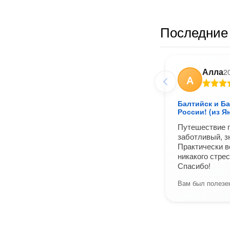
Последние 
Алла
2
А
Балтийск и Ба
России! (из Я
Путешествие 
заботливый, 
Практически в
никакого стре
Спасибо!
Вам был полезен