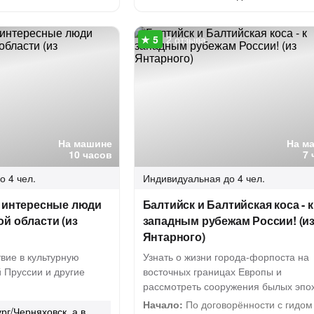
2 отзыва
На машине
На м
10 часов
7 
о 4 чел.
Индивидуальная
до 4 чел.
и интересные люди
Балтийск и Балтийская коса - к
й области (из
западным рубежам России! (и
Янтарного)
вие в культурную
Узнать о жизни города-форпоста на
 Пруссии и другие
восточных границах Европы и
рассмотреть сооружения былых эпо
Начало:
По договорённости с гидом
рг/Черняховск, а в