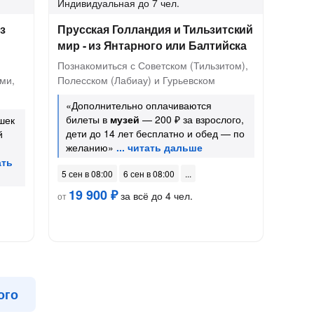
Индивидуальная
до 7 чел.
з
Прусская Голландия и Тильзитский
мир - из Янтарного или Балтийска
Познакомиться с Советском (Тильзитом),
ми,
Полесском (Лабиау) и Гурьевском
«Дополнительно оплачиваются
билеты в
музей
— 200 ₽ за взрослого,
шек
дети до 14 лет бесплатно и обед — по
й
желанию»
5 сен в 08:00
6 сен в 08:00
19 900 ₽
за всё до 4 чел.
от
ого