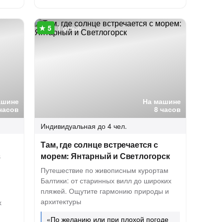
1 отзыв
ашине
На машине
часов
8 часов
Индивидуальная
до 4 чел.
Там, где солнце встречается с
з
морем: Янтарный и Светлогорск
Путешествие по живописным курортам
Балтики: от старинных вилл до широких
пляжей. Ощутите гармонию природы и
архитектуры
х
«По желанию или при плохой погоде