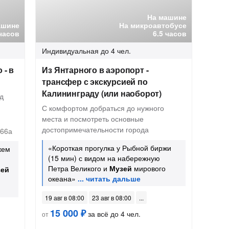
На машине
ашине
На микроавтобусе
часов
6.5 часов
Индивидуальная
до 4 чел.
 - в
Из Янтарного в аэропорт -
трансфер с экскурсией по
Калининграду (или наоборот)
д
С комфортом добраться до нужного
места и посмотреть основные
достопримечательности города
 66а
«Короткая прогулка у Рыбной биржи
жем
(15 мин) с видом на набережную
Петра Великого и
Музей
мирового
зей
океана»
19 авг в 08:00
23 авг в 08:00
15 000 ₽
за всё до 4 чел.
от