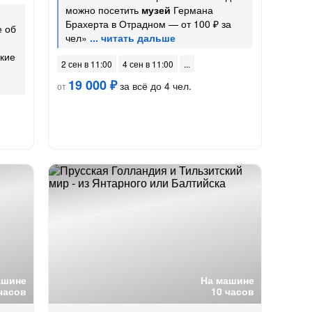
можно посетить
музей
Германа
Брахерта в Отрадном — от 100 ₽ за
е об
чел»
дкие
2 сен в 11:00
4 сен в 11:00
19 000 ₽
за всё до 4 чел.
от
ашине
На машине
часов
10 часов