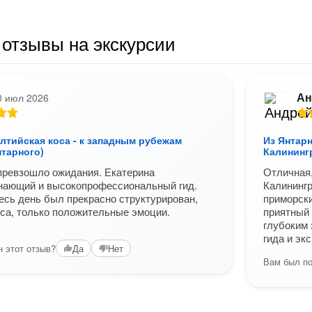
отзывы на экскурсии
Ан
0 июл 2026
лтийская коса - к западным рубежам
Из Янтарн
нтарного)
Калининг
превзошло ожидания. Екатерина
Отличная,
знающий и высокопрофессиональный гид.
Калинингр
есь день был прекрасно структурирован,
приморски
сса, только положительные эмоции.
приятный 
глубоким 
гида и эк
 этот отзыв?
Да
Нет
Вам был по