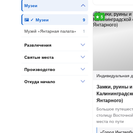
Музеи
2 отзыва
Музеи
Музей «Янтарная палата»
Развлечения
Святые места
Производство
Индивидуальная
д
Откуда начало
Замки, руины 
Калининградско
Янтарного)
Большое путешест
столицу Восточной
места по пути
«Город Инстербу