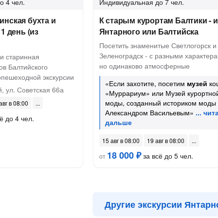
о 4 чел.
Индивидуальная
до 7 чел.
инская бухта и
К старым курортам Балтики - и
1 день (из
Янтарного или Балтийска
Посетить знаменитые Светлогорск и
Зеленоградск - с разными характера
 и старинная
но одинаково атмосферные
ов Балтийского
опешеходной экскурсии
«Если захотите, посетим
музей
ко
 ул. Советская 66а
«Муррариум» или Музей курортно
моды, созданный историком моды
авг в 08:00
Александром Васильевым»
ё до 4 чел.
15 авг в 08:00
19 авг в 08:00
18 000 ₽
за всё до 5 чел.
от
Другие экскурсии Янтарн