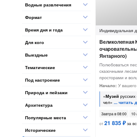
Водные развлечения
Формат
Время дня и года
Индивидуальная
д
Великолепная К
Для кого
очаровательны
Выездные
Янтарного)
Полюбоваться пе
Тематические
сказочными лесам
просторами и во
Под настроение
Начало:
У вашего
Природа и пейзажи
«
Музей
русских 
чел»
Архитектура
Завтра в 08:00
10 
Популярные места
21 835 ₽
за вс
от
Исторические