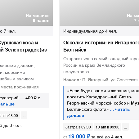
На машине
На м
9 часов
7 
о 7 чел.
Индивидуальная
до 4 чел.
уршская коса и
Осколки истории: из Янтарного
й Зеленоградск (из
Балтийск
Отправиться в самый западный горо
России на краю Земландского
счаными дюнами,
полуострова
и, морскими
лшебным заливом
Начало:
П. Янтарный, ул Советская
 места проживания
«Если будет время и желание, мо
посетить Кафедральный Свято-
суеверий — 400 ₽ с
Георгиевский морской собор и
Му
Балтийского флота»
авг в 08:00
ё до 3 чел.
Завтра в 09:00
10 авг в 09:00
19 000 ₽
за всё до 4 чел.
от