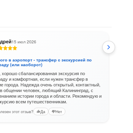
дрей
15 июл 2026
О
ого в аэропорт - трансфер с экскурсией по
Вели
раду (или наоборот)
Зеле
 хорошо сбалансированная экскурсия по
Благ
аду и комфортная, если нужен трансфер в
семь
е города. Надежда очень открытый, контактный,
в те
в общении человек, любящий Калининград, с
Вам б
знанием истории города и области. Рекомендую и
скурсию всем путешественникам.
лезен этот отзыв?
Да
Нет