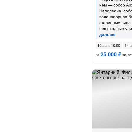
нём — собор Ар
Наполеона, соб
водонапорная б
старинные вилл
пешеходные ул
10 авг в 10:00
14 а
25 000 ₽
за вс
от