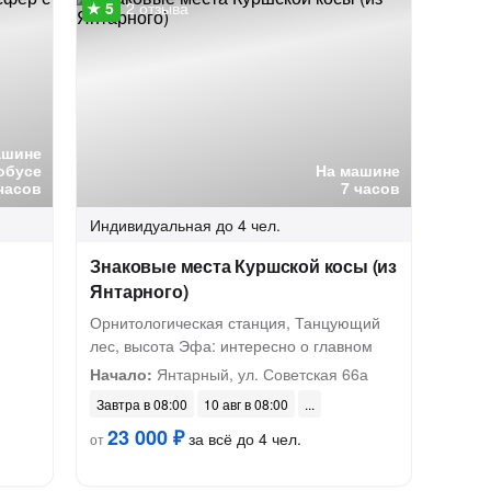
2 отзыва
ашине
обусе
На машине
 часов
7 часов
Индивидуальная
до 4 чел.
Знаковые места Куршской косы (из
Янтарного)
Орнитологическая станция, Танцующий
лес, высота Эфа: интересно о главном
Начало:
Янтарный, ул. Советская 66а
Завтра в 08:00
10 авг в 08:00
23 000 ₽
за всё до 4 чел.
от