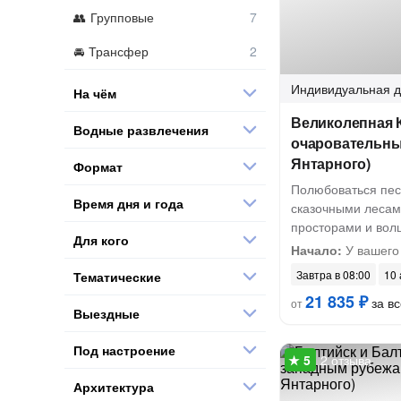
Групповые
Трансфер
Индивидуальная
д
На чём
Великолепная К
Водные развлечения
очаровательны
Янтарного)
Формат
Полюбоваться пе
Время дня и года
сказочными лесам
просторами и во
Для кого
Начало:
У вашего
Завтра в 08:00
10 
Тематические
21 835 ₽
за вс
от
Выездные
Под настроение
2 отзыва
Архитектура