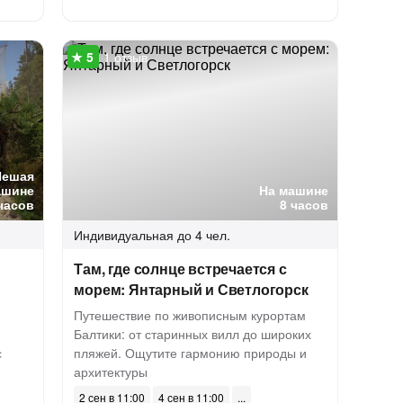
1 отзыв
Пешая
ашине
На машине
часов
8 часов
Индивидуальная
до 4 чел.
Там, где солнце встречается с
морем: Янтарный и Светлогорск
Путешествие по живописным курортам
Балтики: от старинных вилл до широких
с
пляжей. Ощутите гармонию природы и
архитектуры
2 сен в 11:00
4 сен в 11:00