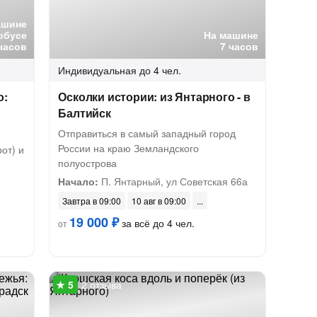
ашине
обусе
На машине
часов
7 часов
Индивидуальная
до 4 чел.
о:
Осколки истории: из Янтарного - в
Балтийск
Отправиться в самый западный город
России на краю Земландского
от) и
полуострова
Начало:
П. Янтарный, ул Советская 66а
Завтра в 09:00
10 авг в 09:00
19 000 ₽
за всё до 4 чел.
от
2 отзыва