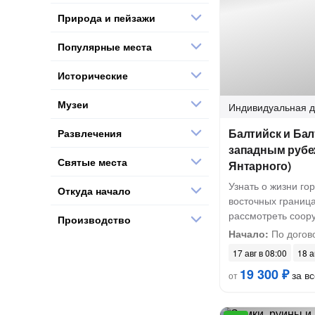
Природа и пейзажи
Популярные места
Исторические
Музеи
Индивидуальная
д
Балтийск и Балт
Развлечения
западным рубеж
Святые места
Янтарного)
Узнать о жизни го
Откуда начало
восточных границ
рассмотреть соор
Производство
Начало:
По догов
17 авг в 08:00
18 а
19 300 ₽
за вс
от