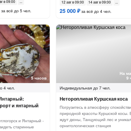
вг в 09:00
12 авг в 09:00
14 авг в 09:00
25 000 ₽
за всё до 5 чел.
за всё до 4 чел.
На м
5 часов
9 
о 4 чел.
Индивидуальная
до 7 чел.
 Янтарный:
Неторопливая Куршская коса
урорт и янтарный
Погрузитесь в атмосферу спокойств
природной красоты Куршской косы. 
ждут дюны, Танцующий лес и уника
тлогорск и Янтарный -
орнитологическая станция
увидеть старинные