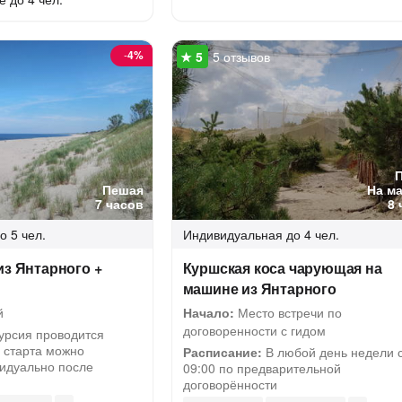
-
4%
5 отзывов
Пешая
На м
7 часов
8 
о 5 чел.
Индивидуальная
до 4 чел.
из Янтарного +
Куршская коса чарующая на
машине из Янтарного
й
Начало:
Место встречи по
договоренности с гидом
урсия проводится
 старта можно
Расписание:
В любой день недели 
видуально после
09:00 по предварительной
договорённости