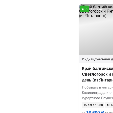
1 отзыв
Индивидуальная
д
Край балтийски
Светлогорск и 
день (из Янтар
Побывать в янтар
Калининграда и о
курортного Рауше
15 авг в 15:00
16 а
16 600 ₽
за вс
от