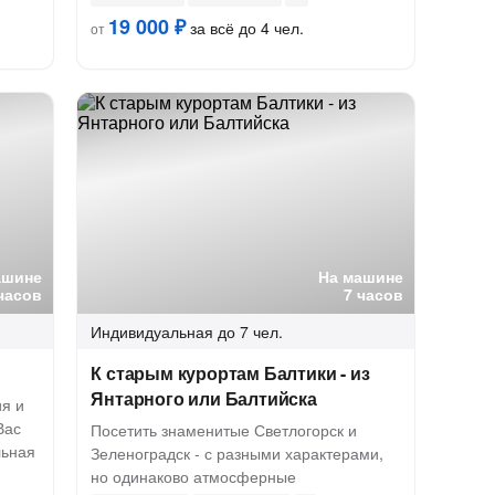
19 000 ₽
за всё до 4 чел.
от
ашине
На машине
часов
7 часов
Индивидуальная
до 7 чел.
К старым курортам Балтики - из
Янтарного или Балтийска
ия и
Вас
Посетить знаменитые Светлогорск и
льная
Зеленоградск - с разными характерами,
но одинаково атмосферные