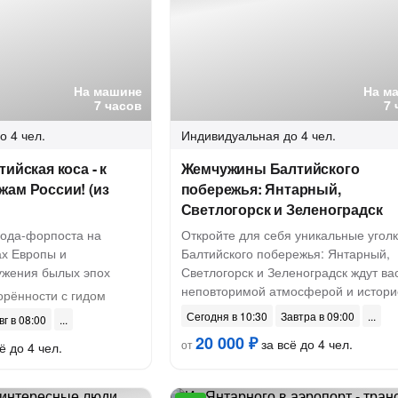
На машине
На м
7 часов
7 
о 4 чел.
Индивидуальная
до 4 чел.
ийская коса - к
Жемчужины Балтийского
ам России! (из
побережья: Янтарный,
Светлогорск и Зеленоградск
рода-форпоста на
Откройте для себя уникальные угол
ах Европы и
Балтийского побережья: Янтарный,
ужения былых эпох
Светлогорск и Зеленоградск ждут вас
неповторимой атмосферой и истори
орённости с гидом
Сегодня в 10:30
Завтра в 09:00
вг в 08:00
20 000 ₽
за всё до 4 чел.
от
ё до 4 чел.