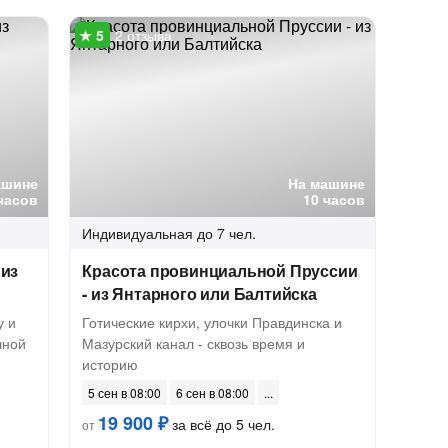
2 отзыва
ашине
На машине
часов
10 часов
Индивидуальная
до 7 чел.
 из
Красота провинциальной Пруссии
- из Янтарного или Балтийска
у и
Готические кирхи, улочки Правдинска и
чной
Мазурский канал - сквозь время и
историю
5 сен в 08:00
6 сен в 08:00
19 900 ₽
за всё до 5 чел.
от