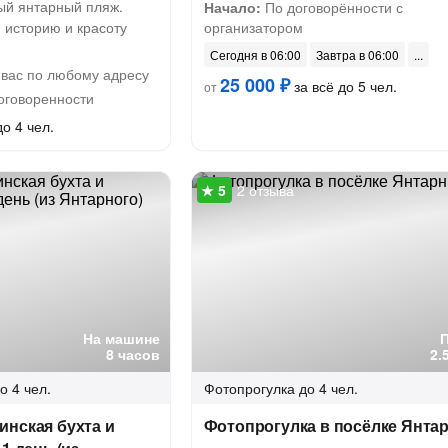
ый янтарный пляж.
Начало:
По договорённости с
 историю и красоту
организатором
Сегодня в 06:00
Завтра в 06:00
 вас по любому адресу
25 000 ₽
за всё до 5 чел.
от
оговоренности
до 4 чел.
2 отзыва
На машине
8 часов
2.
о 4 чел.
Фотопрогулка
до 4 чел.
инская бухта и
Фотопрогулка в посёлке Янта