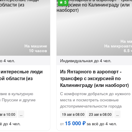
1 отзыв
На м
На машине
На микроавт
10 часов
6.5
о 4 чел.
Индивидуальная
до 4 чел.
и интересные люди
Из Янтарного в аэропорт -
й области (из
трансфер с экскурсией по
Калининграду (или наоборот)
вие в культурную
С комфортом добраться до нужного
 Пруссии и другие
места и посмотреть основные
достопримечательности города
вг в 10:00
19 авг в 08:00
23 авг в 08:00
15 000 ₽
ё до 4 чел.
за всё до 4 чел.
от