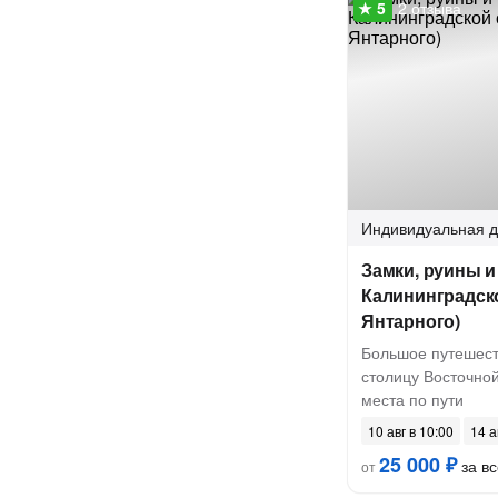
2 отзыва
Индивидуальная
д
Замки, руины 
Калининградско
Янтарного)
Большое путешест
столицу Восточной
места по пути
10 авг в 10:00
14 а
25 000 ₽
за вс
от