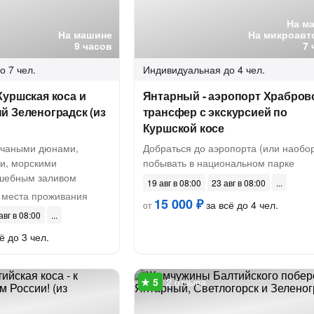
На м
На машине
На микроавт
9 часов
7 
о 7 чел.
Индивидуальная
до 4 чел.
уршская коса и
Янтарный - аэропорт Храбров
й Зеленоградск (из
трансфер с экскурсией по
Куршской косе
счаными дюнами,
Добраться до аэропорта (или наобор
и, морскими
побывать в национальном парке
лшебным заливом
19 авг в 08:00
23 авг в 08:00
 места проживания
15 000 ₽
за всё до 4 чел.
от
авг в 08:00
ё до 3 чел.
2 отзыва