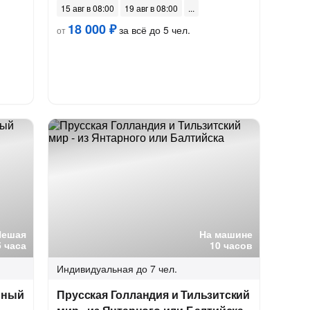
15 авг в 08:00
19 авг в 08:00
18 000 ₽
за всё до 5 чел.
от
Пешая
На машине
5 часа
10 часов
Индивидуальная
до 7 чел.
рный
Прусская Голландия и Тильзитский