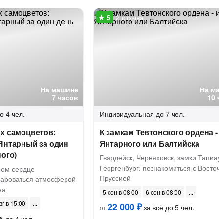
2 отзыва
На машине
На м
7 часов
10 
о 4 чел.
Индивидуальная
до 7 чел.
х самоцветов:
К замкам Тевтонского ордена -
Янтарный за один
Янтарного или Балтийска
ного)
Гвардейск, Черняховск, замки Тапиа
Георгенбург: познакомиться с Восто
ном сердце
Пруссией
чароваться атмосферой
на
5 сен в 08:00
6 сен в 08:00
вг в 15:00
22 000 ₽
за всё до 5 чел.
от
ё до 4 чел.