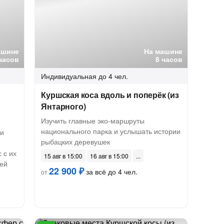
ашине
На машине
часов
8 часов
Индивидуальная
до 4 чел.
Куршская коса вдоль и поперёк (из
Янтарного)
Изучить главные эко-маршруты
национального парка и услышать истории
ки
рыбацких деревушек
 с их
15 авг в 15:00
16 авг в 15:00
ей
22 900 ₽
за всё до 4 чел.
от