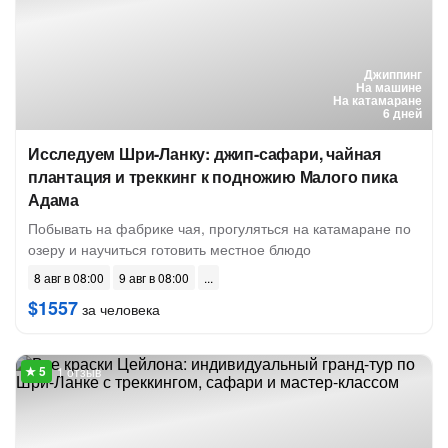
Джиппинг
На машине
На катамаране
6 дней
Исследуем Шри-Ланку: джип-сафари, чайная
плантация и треккинг к подножию Малого пика
Адама
Побывать на фабрике чая, прогуляться на катамаране по
озеру и научиться готовить местное блюдо
8 авг в 08:00
9 авг в 08:00
$1557
за человека
1 отзыв