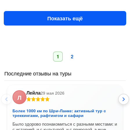
4 ноя в 08:00
31 дек в 08:00
150 500 ₽
за человека
Показать ещё
1
2
Последние отзывы на туры
Лейла
29 мая 2026
Л
Более 1000 км по Шри-Ланке: активный тур с
треккингами, рафтингом и сафари
Было здорово познакомиться с разными местами: и
с историей, и с культурой, и с природой, а еще