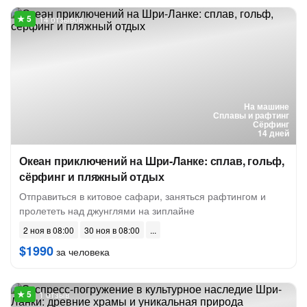
14 отзывов
На машине
Сплавы и рафтинг
Сёрфинг
14 дней
Океан приключений на Шри-Ланке: сплав, гольф,
сёрфинг и пляжный отдых
Отправиться в китовое сафари, заняться рафтингом и
пролететь над джунглями на зиплайне
2 ноя в 08:00
30 ноя в 08:00
$1990
за человека
1 отзыв