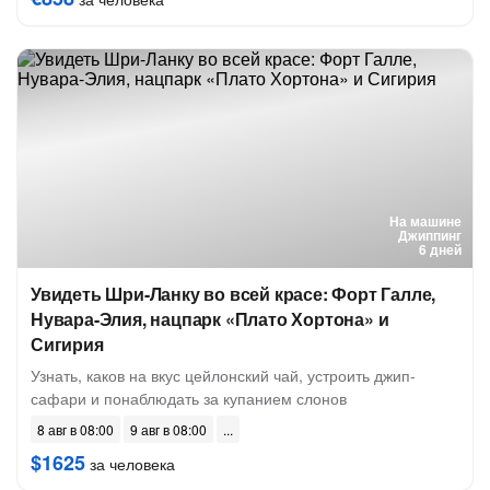
На машине
Джиппинг
6 дней
Увидеть Шри-Ланку во всей красе: Форт Галле,
Нувара-Элия, нацпарк «Плато Хортона» и
Сигирия
Узнать, каков на вкус цейлонский чай, устроить джип-
сафари и понаблюдать за купанием слонов
8 авг в 08:00
9 авг в 08:00
$1625
за человека