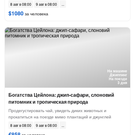
8 авг в 08:00
9 авг в 08:00
$1080
за человека
На машине
Джиппинг
На поезде
3 дня
Богатства Цейлона: джип-сафари, слоновий
питомник и тропическая природа
Продегустировать чай, увидеть диких животных и
прокатиться на поезде мимо плантаций и джунглей
8 авг в 08:00
9 авг в 08:00
€858
за человека