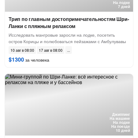
На лодке
7 дней
Трип по главным достопримечательностям Шри-
Ланки с пляжным релаксом
Исследовать мангровые заросли на лодке, посетить
остров Корицы и полюбоваться пейзажами с Амбулувавы
10 авг в 08:00
17 авг в 08:00
$1300
за человека
Джиппинг
На машине
На лодке
На поезде
10 дней