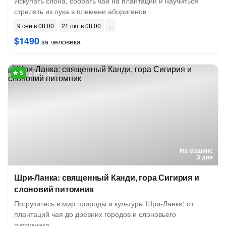
Искупать слона, собрать чай на плантации и научиться
стрелять из лука в племени аборигенов
9 сен в 08:00
21 окт в 08:00
$1490
за человека
2 отзыва
На машине
3 дня
Шри-Ланка: священный Канди, гора Сигирия и
слоновий питомник
Погрузитесь в мир природы и культуры Шри-Ланки: от
плантаций чая до древних городов и слоновьего
питомника