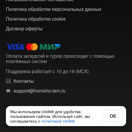
Политика обработки персональных данных
Политика обработки cookie
Договор оферты
Оплата экскурсий и туров происходит с помощью
платёжных систем
Поддержка работает с 10 до 19 (МСК)
Контакты
support@horosho-tam.ru
Мы используем cookie для удобства
© 2018-2026 ХорошоТам — агрегатор экскурсий и
ОК
пользования сайтом. Используя сайт, вы
многодневных туров по России и зарубежью.
соглашаетесь с
политикой cookie