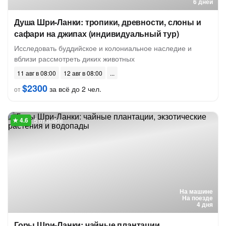
6 дней
Душа Шри-Ланки: тропики, древности, слоны и
сафари на джипах (индивидуальный тур)
Исследовать буддийское и колониальное наследие и
вблизи рассмотреть диких животных
11 авг в 08:00
12 авг в 08:00
$2300
за всё до 2 чел.
от
5 отзывов
На машине
На поезде
4 дня
Горы Шри-Ланки: чайные плантации,