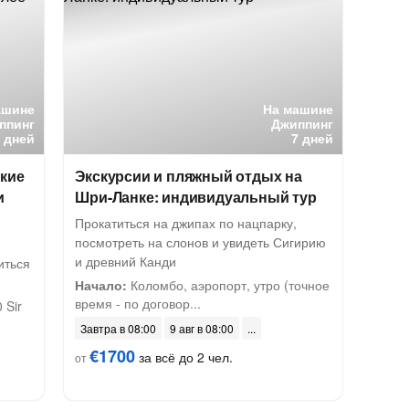
ашине
На машине
ппинг
Джиппинг
6 дней
7 дней
икие
Экскурсии и пляжный отдых на
и
Шри-Ланке: индивидуальный тур
Прокатиться на джипах по нацпарку,
посмотреть на слонов и увидеть Сигирию
и древний Канди
иться
Начало:
Коломбо, аэропорт, утро (точное
время - по договор...
 Sir
Завтра в 08:00
9 авг в 08:00
€1700
за всё до 2 чел.
от