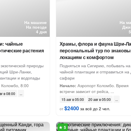
На машине
На м
На поезде
Джи
4 дня
и: чайные
Храмы, флора и фауна Шри-Ла
отические растения
персональный тур по знаков
локациям с комфортом
 экзотической природы
Подняться на Сигирию, побывать на
диций Шри-Ланки,
чайной плантации и отправиться на 
лантации и водопады
сафари
 Коломбо, 8:00
Начало:
Аэропорт Коломбо. Время
встречи зависит от рейса, ...
вг в 08:00
15 авг в 05:00
20 авг в 05:00
$2400
за всё до 2 чел.
от
1 отзыв