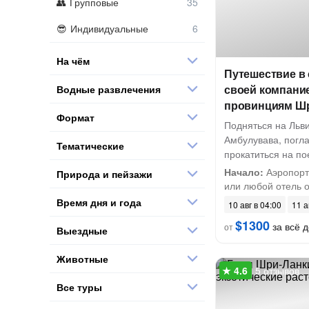
Групповые
Индивидуальные
На чём
Путешествие в 
своей компани
Водные развлечения
провинциям Ш
Формат
Подняться на Льв
Амбулувава, погла
Тематические
прокатиться на по
Начало:
Аэропорт
Природа и пейзажи
или любой отель от
Время дня и года
10 авг в 04:00
11 а
$1300
за всё д
от
Выездные
Животные
5 отзывов
Все туры