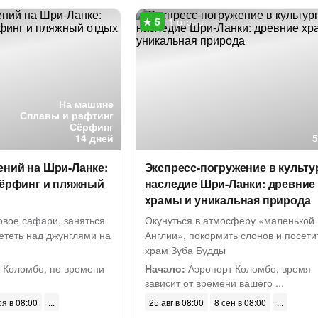
1 отзыв
На машине
Сплавы и рафтинг
Сёрфинг
14 дней
ений на Шри-Ланке:
Экспресс-погружение в культу
сёрфинг и пляжный
наследие Шри-Ланки: древние
храмы и уникальная природа
овое сафари, заняться
Окунуться в атмосферу «маленькой
ететь над джунглями на
Англии», покормить слонов и посети
храм Зуба Будды
 Коломбо, по времени
Начало:
Аэропорт Коломбо, время
зависит от времени вашего ...
оя в 08:00
25 авг в 08:00
8 сен в 08:00