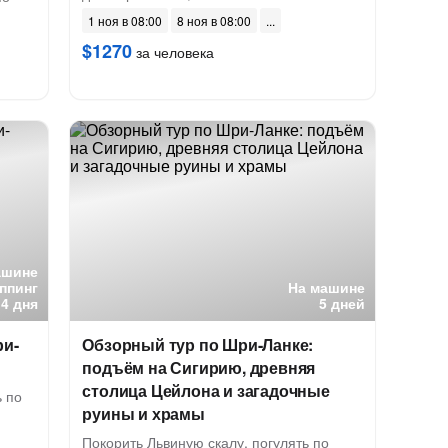
1 ноя в 08:00
8 ноя в 08:00
$1270
за человека
ашине
ппинг
На машине
4 дня
5 дней
ри-
Обзорный тур по Шри-Ланке:
подъём на Сигирию, древняя
столица Цейлона и загадочные
 по
руины и храмы
Покорить Львиную скалу, погулять по