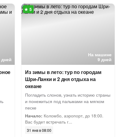
5 отзывов
На машине
5 дней
9 дней
рное
Из зимы в лето: тур по городам
Шри-Ланки и 2 дня отдыха на
океане
Погладить слонов, узнать историю страны
ть
и понежиться под пальмами на мягком
песке
Начало:
Коломбо, аэропорт, до 18:00.
Вас будет встречать г...
31 янв в 08:00