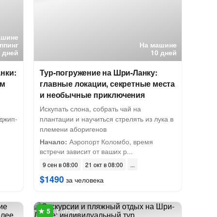
ашине
ппинг
На машине
5 дней
10 дней
нки:
Тур-погружение на Шри-Ланку:
ым
главные локации, секретные места
и необычные приключения
Искупать слона, собрать чай на
джип-
плантации и научиться стрелять из лука в
племени аборигенов
Начало:
Аэропорт Коломбо, время
встречи зависит от ваших р...
9 сен в 08:00
21 окт в 08:00
$1490
за человека
1 отзыв