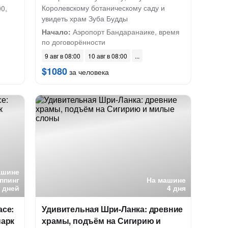
Королевскому ботаническому саду и
0,
увидеть храм Зуба Будды
Начало:
Аэропорт Бандаранаике, время
по договорённости
9 авг в 08:00
10 авг в 08:00
$1080
за человека
ашине
ппинг
На машине
6 дней
4 дня
асе:
Удивительная Шри-Ланка: древние
парк
храмы, подъём на Сигирию и