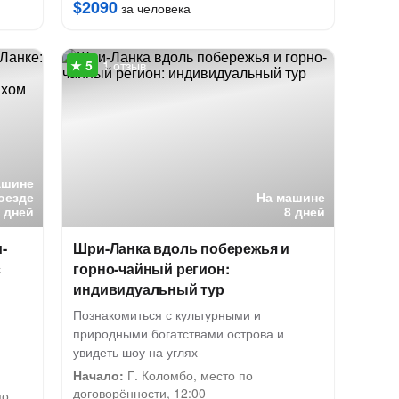
$2090
за человека
1 отзыв
ашине
оезде
На машине
 дней
8 дней
-
Шри-Ланка вдоль побережья и
с
горно-чайный регион:
индивидуальный тур
Познакомиться с культурными и
природными богатствами острова и
увидеть шоу на углях
Начало:
Г. Коломбо, место по
договорённости, 12:00
по