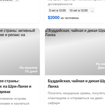
договорённости
5 окт в 12:00
10 окт в 12:00
$2000
за человека
На м
На машине
Джи
10 дней
две страны:
Буддийская, чайная и дикая Ш
х на Шри-Ланке и
Ланка
ьдивах
Посетить пещерные храмы, погулять
плантациям и отправиться на джип-
итаемом острове,
сафари
лонами и научиться