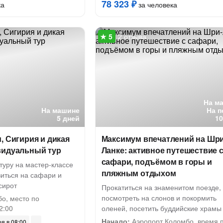
78 323 ₽
ка
за человека
2 отзыва
На м
На машине
На п
5 дней
10
, Сигирия и дикая
Максимум впечатлений на Шри
видуальный тур
Ланке: активное путешествие 
сафари, подъёмом в горы и
ьтуру на мастер-классе
пляжным отдыхом
виться на сафари и
сирот
Прокатиться на знаменитом поезде,
посмотреть на слонов и покормить
о, место по
2:00
оленей, посетить буддийские храмы
Начало:
Аэропорт Коломбо, время 
оя в 08:00