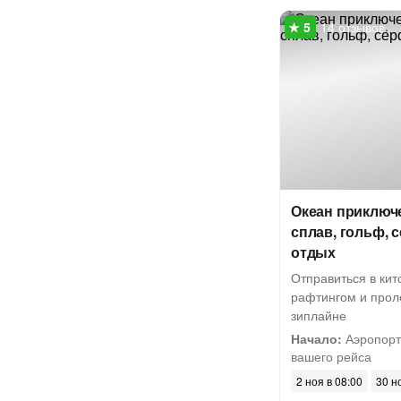
14 отзывов
Океан приключ
сплав, гольф, 
отдых
Отправиться в кит
рафтингом и прол
зиплайне
Начало:
Аэропорт
вашего рейса
2 ноя в 08:00
30 н