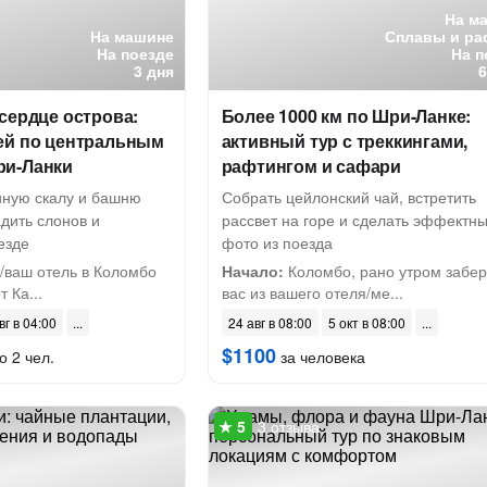
На м
На машине
Сплавы и ра
На поезде
На п
3 дня
сердце острова:
Более 1000 км по Шри-Ланке:
ей по центральным
активный тур с треккингами,
ри-Ланки
рафтингом и сафари
иную скалу и башню
Собрать цейлонский чай, встретить
дить слонов и
рассвет на горе и сделать эффектн
езде
фото из поезда
/ваш отель в Коломбо
Начало:
Коломбо, рано утром забе
 Ка...
вас из вашего отеля/ме...
вг в 04:00
24 авг в 08:00
5 окт в 08:00
$1100
о 2 чел.
за человека
3 отзыва