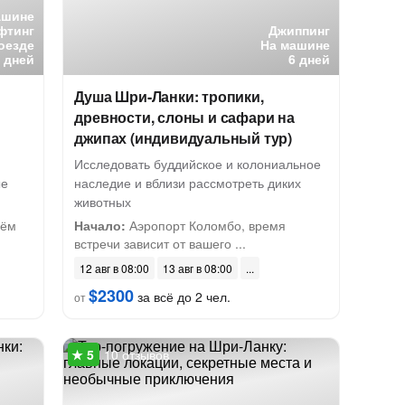
ашине
фтинг
Джиппинг
оезде
На машине
6 дней
6 дней
Душа Шри-Ланки: тропики,
древности, слоны и сафари на
джипах (индивидуальный тур)
Исследовать буддийское и колониальное
ые
наследие и вблизи рассмотреть диких
животных
рём
Начало:
Аэропорт Коломбо, время
встречи зависит от вашего ...
12 авг в 08:00
13 авг в 08:00
$2300
за всё до 2 чел.
от
10 отзывов