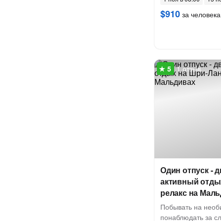
$910
за человека
1 отзыв
Один отпуск - 
активный отды
релакс на Мал
Побывать на необ
понаблюдать за с