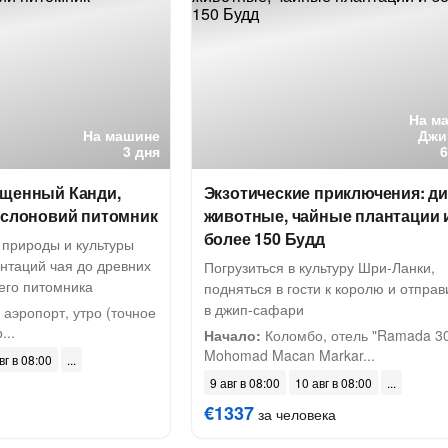
На м
На машине
Джи
3 дня
ященный Канди,
Экзотические приключения: д
 слоновий питомник
животные, чайные плантации 
более 150 Будд
 природы и культуры
нтаций чая до древних
Погрузиться в культуру Шри-Ланки,
его питомника
подняться в гости к королю и отправ
в джип-сафари
аэропорт, утро (точное
...
Начало:
Коломбо, отель "Ramada 30
Mohomad Macan Markar...
вг в 08:00
9 авг в 08:00
10 авг в 08:00
€1337
за человека