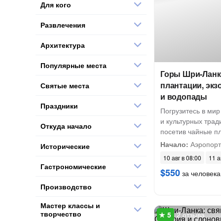
Для кого
Развлечения
Архитектура
Популярные места
Горы Шри-Ланк
плантации, экз
Святые места
и водопады
Праздники
Погрузитесь в мир
и культурных тра
Откуда начало
посетив чайные п
Начало:
Аэропорт
Исторические
10 авг в 08:00
11 а
Гастрономические
$550
за человека
Производство
Мастер классы и
творчество
2 отзыва