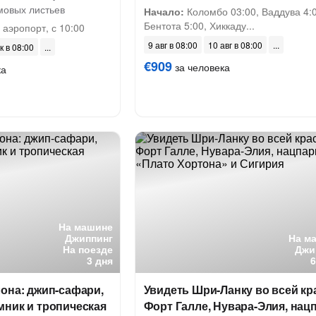
мовых листьев
Начало:
Коломбо 03:00, Ваддува 4:0
Бентота 5:00, Хиккаду...
аэропорт, с 10:00
9 авг в 08:00
10 авг в 08:00
к в 08:00
€909
за человека
ка
На машине
Джиппинг
На м
На поезде
Джи
3 дня
она: джип-сафари,
Увидеть Шри-Ланку во всей кр
мник и тропическая
Форт Галле, Нувара-Элия, нац