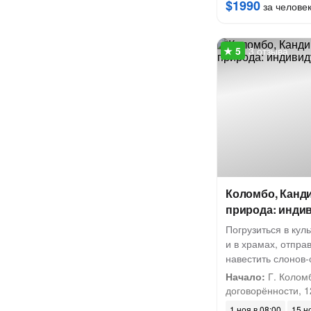
$1990
за челове
3 отзыва
Коломбо, Канди
природа: инди
Погрузиться в кул
и в храмах, отпра
навестить слонов-
Начало:
Г. Коломб
договорённости, 1
1 ноя в 08:00
15 н