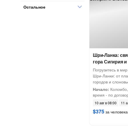
Остальное
Шри-Ланка: св
гора Сигирия и
Погрузитесь в мир
Шри-Ланки: от пла
городов и слоновь
Начало:
Коломбо, 
время - по договор
10 авг в 08:00
11 а
$375
за человека