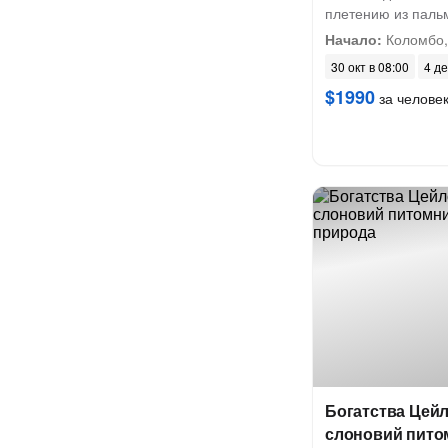
плетению из паль
Начало:
Коломбо, 
30 окт в 08:00
4 де
$1990
за челове
Богатства Цейл
слоновий пито