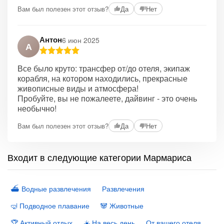
Вам был полезен этот отзыв?
Да
Нет
Антон
6 июн 2025
А
Все было круто: трансфер от/до отеля, экипаж
корабля, на котором находились, прекрасные
живописные виды и атмосфера!
Пробуйте, вы не пожалеете, дайвинг - это очень
необычно!
Вам был полезен этот отзыв?
Да
Нет
Входит в следующие категории Мармариса
⛴ Водные развлечения
Развлечения
🤿 Подводное плавание
🐼 Животные
🏆 Активный отдых
☀️ На весь день
От вашего отеля