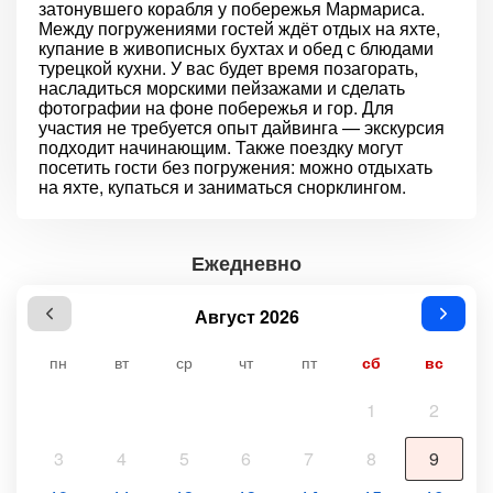
затонувшего корабля у побережья Мармариса.
Между погружениями гостей ждёт отдых на яхте,
купание в живописных бухтах и обед с блюдами
турецкой кухни. У вас будет время позагорать,
насладиться морскими пейзажами и сделать
фотографии на фоне побережья и гор. Для
участия не требуется опыт дайвинга — экскурсия
подходит начинающим. Также поездку могут
посетить гости без погружения: можно отдыхать
на яхте, купаться и заниматься снорклингом.
Ежедневно
Август 2026
пн
вт
ср
чт
пт
сб
вс
1
2
3
4
5
6
7
8
9