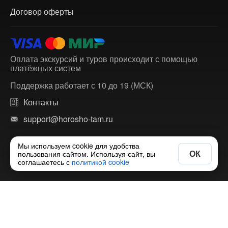
Договор оферты
Оплата экскурсий и туров происходит с помощью
платёжных систем
Поддержка работает с 10 до 19 (МСК)
Контакты
support@horosho-tam.ru
Мы используем cookie для удобства
ОК
пользования сайтом. Используя сайт, вы
© 2018-2026 ХорошоТам — агрегатор экскурсий и
соглашаетесь с
политикой cookie
многодневных туров по России и зарубежью.