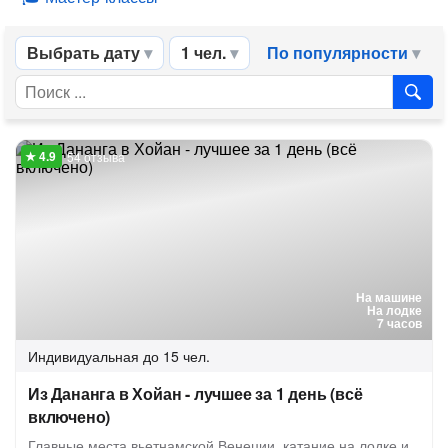
Выбрать дату
1 чел.
По популярности
54 отзыва
На машине
На лодке
7 часов
Индивидуальная
до 15 чел.
Из Дананга в Хойан - лучшее за 1 день (всё
включено)
Главные места вьетнамской Венеции, катание на лодке и