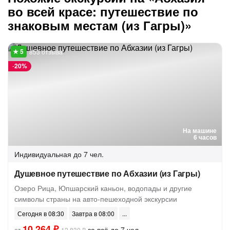
во всей красе: путешествие по
знаковым местам (из Гагры)»
853 отзыва
-
20%
На машине
6 часов
Индивидуальная
до 7 чел.
Душевное путешествие по Абхазии (из Гагры)
Озеро Рица, Юпшарский каньон, водопады и другие
символы страны на авто-пешеходной экскурсии
Сегодня в 08:30
Завтра в 08:00
10 264 ₽
за всё до 7 чел.
от
12 830 ₽