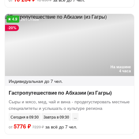
261 отзыв
-
20%
На машине
4 часа
Индивидуальная
до 7 чел.
Гастропутешествие по Абхазии (из Гагры)
Сыры и мясо, мед, чай и вина - продегустировать местные
специалитеты и услышать о культуре региона
Сегодня в 09:30
Завтра в 09:30
5776 ₽
за всё до 7 чел.
от
7220 ₽