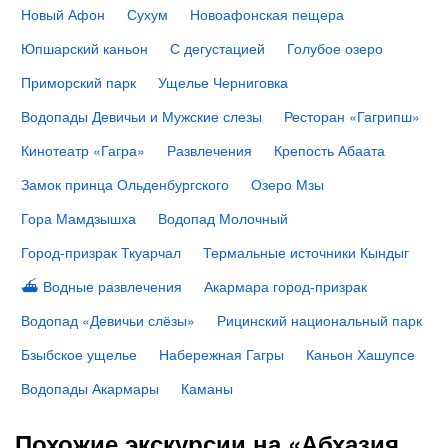
Новый Афон
Сухум
Новоафонская пещера
Юпшарский каньон
С дегустацией
Голубое озеро
Приморский парк
Ущелье Черниговка
Водопады Девичьи и Мужские слезы
Ресторан «Гагрипш»
Кинотеатр «Гагра»
Развлечения
Крепость Абаата
Замок принца Ольденбургского
Озеро Мзы
Гора Мамдзышха
Водопад Молочный
Город-призрак Ткуарчал
Термальные источники Кындыг
⛴ Водные развлечения
Акармара город-призрак
Водопад «Девичьи слёзы»
Рицинский национальный парк
Бзыбское ущелье
Набережная Гагры
Каньон Хашупсе
Водопады Акармары
Каманы
Похожие экскурсии на «Абхазия