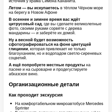
источник у храма Симона Кананита.
Летом — вы искупаетесь
в тёплом Чёрном море
на берегу в Новом Афоне
В осеннее и зимнее время вас ждёт
цитрусовый сад
, где вы сделаете великолепные
фото, своими руками сорвёте с дерева
мандарины — и заберёте их домой.
Ну а весной будет возможность
сфотографироваться на фоне цветущей
глицинии
, которая привлекает не только
благоуханием, но и водопадом светло-сиреневых
соцветий.
А ещё попробуете местные продукты
на
пасеке и на сыроварне и продегустируете
абхазское вино.
Организационные детали
Как проходит экскурсия
На комфортабельном микроавтобусе Mercedes
Sprinter