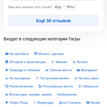
Вам был полезен этот отзыв?
Да
Нет
Ещё 30 отзывов
Входит в следующие категории Гагры
🚌 На автобусе
🧒 Можно с детьми
🏛 История и архитектура
☃️ Зимние
☀️ Летние
🍀 Природа и пейзажи
🙏 Святые места
🏡 Выездные
🧘 На выходные
🍤 Гастрономические
☀️ На весь день
🥰 Романтические
🗽 Популярные места
🔭 Обзорные
⛪️ Монастыри, церкви, храмы
Набережная
🐠 Озеро Рица
💧 Водопады
Дача Сталина
🖼 Музеи