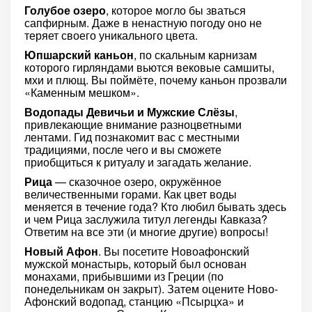
Голубое озеро
, которое могло бы зваться
сапфирным. Даже в ненастную погоду оно не
теряет своего уникального цвета.
Юпшарский каньон
, по скальным карнизам
которого гирляндами вьются вековые самшиты,
мхи и плющ. Вы поймёте, почему каньон прозвали
«Каменным мешком».
Водопады Девичьи и Мужские Слёзы
,
привлекающие внимание разноцветными
лентами. Гид познакомит вас с местными
традициями, после чего и вы сможете
приобщиться к ритуалу и загадать желание.
Рица
— сказочное озеро, окружённое
величественными горами. Как цвет воды
меняется в течение года? Кто любил бывать здесь
и чем Рица заслужила титул легенды Кавказа?
Ответим на все эти (и многие другие) вопросы!
Новый Афон
. Вы посетите Новоафонский
мужской монастырь, который был основан
монахами, прибывшими из Греции (по
понедельникам он закрыт). Затем оцените Ново-
Афонский водопад, станцию «Псырцха» и