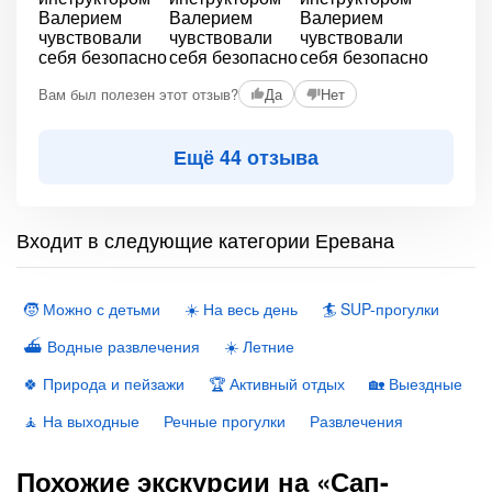
Вам был полезен этот отзыв?
Да
Нет
Ещё 44 отзыва
Входит в следующие категории Еревана
🧒 Можно с детьми
☀️ На весь день
🏄 SUP-прогулки
⛴ Водные развлечения
☀️ Летние
🍀 Природа и пейзажи
🏆 Активный отдых
🏡 Выездные
🧘 На выходные
Речные прогулки
Развлечения
Похожие экскурсии на «Сап-