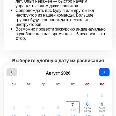
лет. Опыт неважен — быстро научим
управлять сапом даже новичков.
Сопровождать вас буду я или другой гид-
инструктор из нашей команды. Большие
группы будут сопровождать несколько
инструкторов.
Возможно провести экскурсию индивидуально
в удобное для вас время для 1-6 человек — от
€100.
Выберите удобную дату из расписания
Август 2026
пн
вт
ср
чт
пт
сб
вс
1
2
8
9
7
3
4
5
6
09:00
09:00
16:00
16:00
16:00