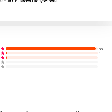
вас на Синайском полуострове!
5
88
4
1
3
1
2
–
1
–