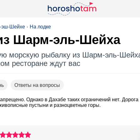
м-эш-Шейхе
На лодке
из Шарм-эль-Шейха
ю морскую рыбалку из Шарм-эль-Шейха 
ком ресторане ждут вас
нь
Ответы на вопросы
запрещено. Однако в Дахабе таких ограничений нет. Дорога
 живописные пустыни и разноцветные горы.