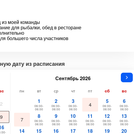
д из моей команды
ание для рыбалки, обед в ресторане
олнительно
для большего числа участников
ную дату из расписания
Сентябрь 2026
вс
пн
вт
ср
чт
пт
сб
вс
1
2
3
5
6
2
4
06:00-
06:00-
06:00-
06:00-
06:00-
06:00
06:00
06:00
06:00
06:00
8
9
10
11
12
13
9
7
06:00-
06:00-
06:00-
06:00-
06:00-
06:00-
06:00
06:00
06:00
06:00
06:00
06:00
16
14
15
16
17
18
19
20
:00-