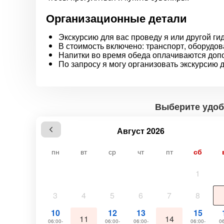
Организационные детали
Экскурсию для вас проведу я или другой ги
В стоимость включено: транспорт, оборудов
Напитки во время обеда оплачиваются доп
По запросу я могу организовать экскурсию 
Выберите удоб
Август 2026
пн
вт
ср
чт
пт
сб
1
3
4
5
6
7
8
10
12
13
15
11
14
06:00-
06:00-
06:00-
06:00-
06