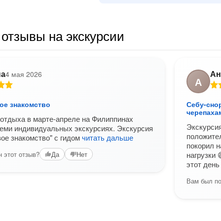
отзывы на экскурсии
на
Ан
4 мая 2026
А
ое знакомство
Себу-сно
черепаха
 отдыха в марте-апреле на Филиппинах
Экскурси
еми индивидуальных экскурсиях. Экскурсия
положител
вое знакомство" с гидом
читать дальше
покорил н
 этот отзыв?
Да
Нет
нагрузки 
этот день
Вам был по