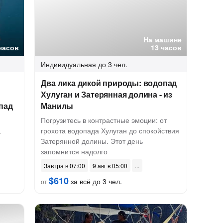
На машине
часов
13 часов
Индивидуальная
до 3 чел.
Два лика дикой природы: водопад
Хулуган и Затерянная долина - из
пад
Манилы
Погрузитесь в контрастные эмоции: от
грохота водопада Хулуган до спокойствия
.
Затерянной долины. Этот день
запомнится надолго
Завтра в 07:00
9 авг в 05:00
$610
за всё до 3 чел.
от