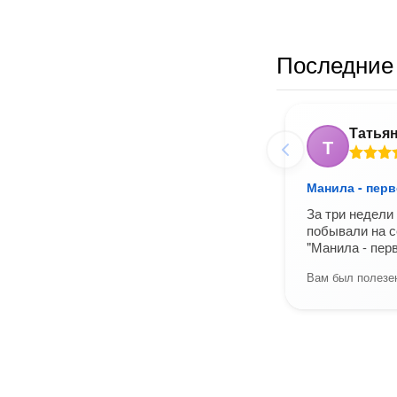
Последние 
Татья
Т
Манила - перв
За три недели
побывали на с
"Манила - пер
Вам был полезен