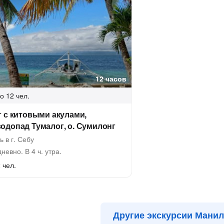
12 часов
о 12 чел.
 с китовыми акулами,
одопад Тумалог, о. Сумилонг
 в г. Себу
евно. В 4 ч. утра.
 чел.
Другие экскурсии Мани