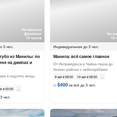
На машине
Джиппинг
На м
13 часов
10 
о 3 чел.
Индивидуальная
до 3 чел.
тубо из Манилы: по
Манила: всё самое главное
не на джипах и
От Интрамуроса и Чайна-тауна до
бизнес-района с небоскрёбами
тера и ощутить мощь
9 авг в 08:00
10 авг в 08:00
$400
за всё до 3 чел.
от
вг в 00:00
3 чел.