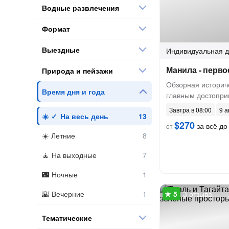
Водные развлечения
Формат
Выездные
Индивидуальная
д
Манила - перво
Природа и пейзажи
Обзорная историче
Время дня и года
главным достопри
Завтра в 08:00
9 а
На весь день
$270
за всё до 
от
Летние
На выходные
Ночные
Вечерние
3 отзыва
Тематические