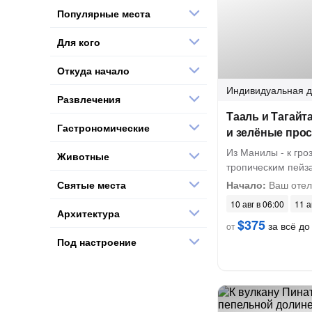
Популярные места
Для кого
Откуда начало
Индивидуальная
д
Развлечения
Тааль и Тагайт
Гастрономические
и зелёные про
Из Манилы - к гро
Животные
тропическим пейз
Святые места
Начало:
Ваш отель
10 авг в 06:00
11 а
Архитектура
$375
за всё до
от
Под настроение