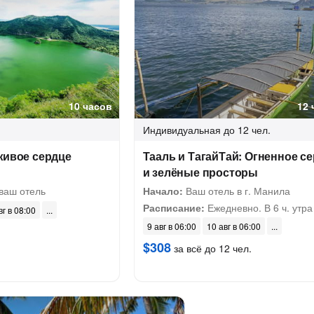
10 часов
12 
Индивидуальная
до 12 чел.
живое сердце
Тааль и ТагайТай: Огненное с
и зелёные просторы
ваш отель
Начало:
Ваш отель в г. Манила
Расписание:
Ежедневно. В 6 ч. утра
вг в 08:00
9 авг в 06:00
10 авг в 06:00
$308
за всё до 12 чел.