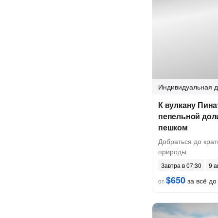
Индивидуальная
д
К вулкану Пина
пепельной доли
пешком
Добраться до кра
природы
Завтра в 07:30
9 а
$650
за всё до 
от