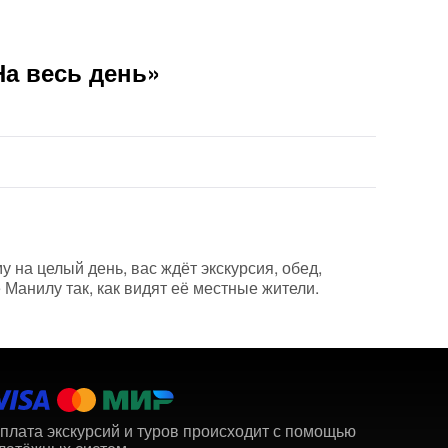
Вам б
На весь день»
 на целый день, вас ждёт экскурсия, обед,
Манилу так, как видят её местные жители.
плата экскурсий и туров происходит с помощью