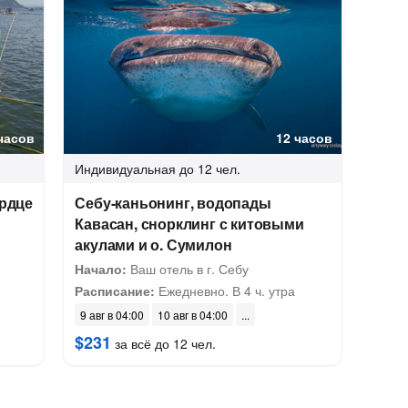
часов
12 часов
Индивидуальная
до 12 чел.
ердце
Себу-каньонинг, водопады
Кавасан, снорклинг с китовыми
акулами и о. Сумилон
Начало:
Ваш отель в г. Себу
Расписание:
Ежедневно. В 4 ч. утра
9 авг в 04:00
10 авг в 04:00
$231
за всё до 12 чел.