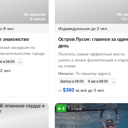
На машине
На м
6 часов
12 
о 8 чел.
Индивидуальная
до 3 чел.
е знакомство
Остров Лусон: главное за оди
день
ская экскурсия по
мечательностям города
Посетить самые эффектные места,
узнать о жизни филиппинцев и отдох
вг в 08:00
на пляже
2 чел.
Начало:
По вашему адресу
Завтра в 08:00
9 авг в 08:00
$360
за всё до 3 чел.
от
1 отзыв