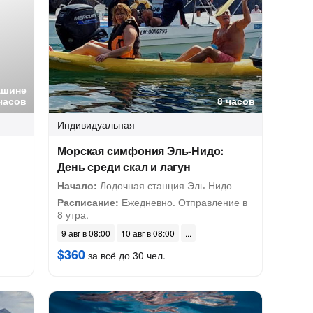
ашине
часов
8 часов
Индивидуальная
Морская симфония Эль-Нидо:
День среди скал и лагун
Начало:
Лодочная станция Эль-Нидо
Расписание:
Ежедневно. Отправление в
8 утра.
9 авг в 08:00
10 авг в 08:00
$360
за всё до 30 чел.