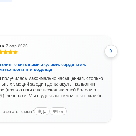
на
7 апр 2026
О
рклинг с китовыми акулами, сардинами,
Таал
ми+каньонинг и водопад
Очен
я получилась максимально насыщенная, столько
смотр
ьных эмоций за один день: акулы, каньонинг
вчетв
ас (правда ноги еще несколько дней болели от
Экск
😅), черепахи. Мы с удовольствием повторили бы
Из м
лезен этот отзыв?
Да
Нет