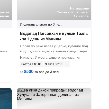
На машине
ашине
Сплавы и рафтинг
часов
12 часов
Индивидуальная
до 3 чел.
н
Водопад Пагсанхан и вулкан Тааль
- за 1 день из Манилы
Сплав по реке через ущелье, купание под
нуть
водопадом и виды на вулкан среди озера
Начало:
У места вашего проживания
Завтра в 06:00
9 авг в 06:00
$500
за всё до 3 чел.
от