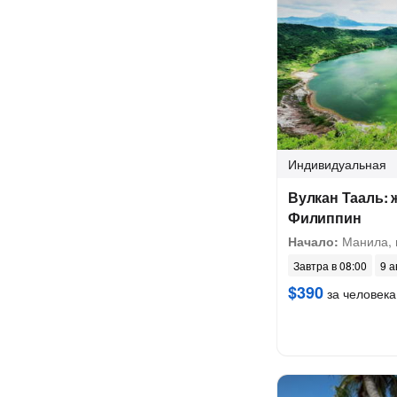
Индивидуальная
Вулкан Тааль: 
Филиппин
Начало:
Манила, 
Завтра в 08:00
9 а
$390
за человека