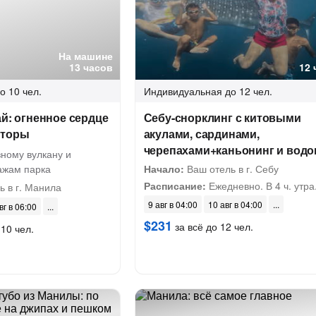
На машине
13 часов
12 
о 10 чел.
Индивидуальная
до 12 чел.
ай: огненное сердце
Себу-снорклинг с китовыми
сторы
акулами, сардинами,
черепахами+каньонинг и водо
зному вулкану и
ажам парка
Начало:
Ваш отель в г. Себу
Расписание:
Ежедневно. В 4 ч. утра
 в г. Манила
9 авг в 04:00
10 авг в 04:00
вг в 06:00
$231
за всё до 12 чел.
 10 чел.