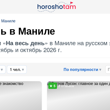
в Маниле
нь в Маниле
и «
» в Маниле на русском 
На весь день
ябрь и октябрь 2026 г.
1 чел.
По популярности
9 отзывов