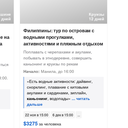
ашине
Круизы
 дней
12 дней
Филиппины: тур по островам с
е на
водными прогулками,
а
активностями и пляжным отдыхом
Поплавать с черепахами и акулами,
побывать в этнодеревне, совершить
каньонинг и круизы по рекам
яться
Начало:
Манила, до 16:00
:00.
«Есть водные активности: дайвинг,
снорклинг, плавание с китовыми
акулами и сардинами, зиплайн,
каньонинг
, водопады»
22 ноя в 15:00
6 дек в 15:00
$3275
за человека