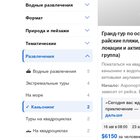
Водные развлечения
Формат
Природа и пейзажи
Гранд-тур по о
райские пляжи
Тематические
локации и акти
группа)
Развлечения
Покататься на ква
каньонинг к водоп
Водные развлечения
китовыми акулами
Экстремальные туры
Начало:
Аэропорт
зависит от рейса. 
На море
«Сегодня вас ж
Каньонинг
приключение —
Туры на квадроциклах
16 авг в 08:00
23 а
На квадроциклах
$6150
за челове