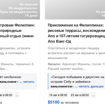
На машине
На квадроциклах
Туры на квадроциклах
На м
14 дней
14
стровам Филиппин:
Приключение на Филиппинах:
, природные
рисовые террасы, восхождени
вный отдых (мини-
Апо и 107-летняя татуировщиц
Апо Ванг-Од
дроциклах, устроить
Спуститься в загадочную пещеру,
аду и поплавать с
встретить рассвет на вершине и зан
каньонингом
 Манилы, терминал 3,
Начало:
Аэропорт Манилы, после 13
Вре...
Ранний прилёт необхо...
дёт необычное
«Сегодня побываем в джунглях на
каньонинг
»
острове Себу и займёмся
каньонингом
»
вг в 08:00
16 авг в 08:00
23 авг в 08:00
$5100
ка
за человека