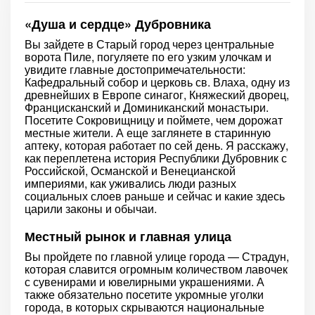
«Душа и сердце» Дубровника
Вы зайдете в Старый город через центральные
ворота Пиле, погуляете по его узким улочкам и
увидите главные достопримечательности:
Кафедральный собор и церковь св. Влаха, одну из
древнейших в Европе синагог, Княжеский дворец,
Францисканский и Доминиканский монастыри.
Посетите Сокровищницу и поймете, чем дорожат
местные жители. А еще заглянете в старинную
аптеку, которая работает по сей день. Я расскажу,
как переплетена история Республики Дубровник с
Российской, Османской и Венецианской
империями, как уживались люди разных
социальных слоев раньше и сейчас и какие здесь
царили законы и обычаи.
Местный рынок и главная улица
Вы пройдете по главной улице города — Страдун,
которая славится огромным количеством лавочек
с сувенирами и ювелирными украшениями. А
также обязательно посетите укромные уголки
города, в которых скрываются национальные