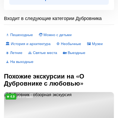
Входит в следующие категории Дубровника
🚶 Пешеходные
🧒 Можно с детьми
🏛 История и архитектура
⚙️ Необычные
🖼 Музеи
☀️ Летние
🙏 Святые места
🏡 Выездные
🧘 На выходные
Похожие экскурсии на «О
Дубровнике с любовью»
53 отзыва