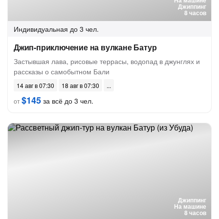
На машине
Джиппинг
8 часов
Индивидуальная
до 3 чел.
Джип-приключение на вулкане Батур
Застывшая лава, рисовые террасы, водопад в джунглях и
рассказы о самобытном Бали
14 авг в 07:30
18 авг в 07:30
$145
за всё до 3 чел.
от
Джиппинг
На машине
8 часов