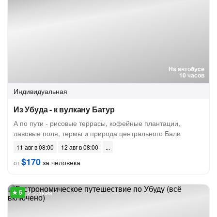
На автобусе
10 часов
Индивидуальная
Из Убуда - к вулкану Батур
А по пути - рисовые террасы, кофейные плантации,
лавовые поля, термы и природа центрального Бали
11 авг в 08:00
12 авг в 08:00
$170
за человека
от
2 отзыва