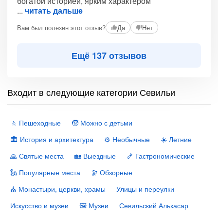
богатой историей, ярким характером
читать дальше
Вам был полезен этот отзыв?
Да
Нет
Ещё 137 отзывов
Входит в следующие категории Севильи
🚶 Пешеходные
🧒 Можно с детьми
🏛 История и архитектура
⚙️ Необычные
☀️ Летние
🙏 Святые места
🏡 Выездные
🍤 Гастрономические
🗽 Популярные места
🔭 Обзорные
⛪️ Монастыри, церкви, храмы
Улицы и переулки
Искусство и музеи
🖼 Музеи
Севильский Алькасар