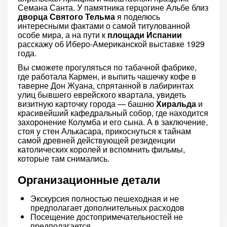
Семана Санта. У памятника герцогине Альбе близ
дворца Святого Тельма
я поделюсь
интересными фактами о самой титулованной
особе мира, а на пути к
площади Испании
расскажу об Иберо-Американской выставке 1929
года.
Вы сможете прогуляться по табачной фабрике,
где работала Кармен, и выпить чашечку кофе в
таверне Дон Жуана, спрятанной в лабиринтах
улиц бывшего еврейского квартала, увидеть
визитную карточку города — башню
Хиральда
и
красивейший кафедральный собор, где находится
захоронение Колумба и его сына. А в заключение,
стоя у стен Алькасара, прикоснуться к тайнам
самой древней действующей резиденции
католических королей и вспомнить фильмы,
которые там снимались.
Организационные детали
Экскурсия полностью пешеходная и не
предполагает дополнительных расходов
Посещение достопримечательностей не
предполагается