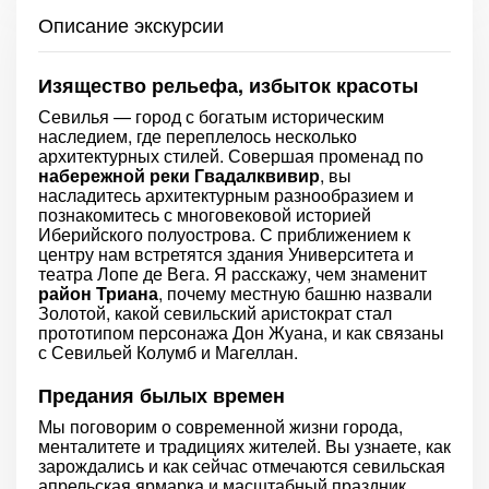
Описание экскурсии
Изящество рельефа, избыток красоты
Севилья — город с богатым историческим
наследием, где переплелось несколько
архитектурных стилей. Совершая променад по
набережной реки Гвадалквивир
, вы
насладитесь архитектурным разнообразием и
познакомитесь с многовековой историей
Иберийского полуострова. С приближением к
центру нам встретятся здания Университета и
театра Лопе де Вега. Я расскажу, чем знаменит
район Триана
, почему местную башню назвали
Золотой, какой севильский аристократ стал
прототипом персонажа Дон Жуана, и как связаны
с Севильей Колумб и Магеллан.
Предания былых времен
Мы поговорим о современной жизни города,
менталитете и традициях жителей. Вы узнаете, как
зарождались и как сейчас отмечаются севильская
апрельская ярмарка и масштабный праздник