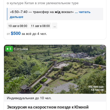
о культуре Китая в этом увлекательном туре
«6:50–7:40 — трансфер на
ж/д
вокзал»
10 авг в 08:00
11 авг в 08:00
$500
за всё до 4 чел.
от
5 отзывов
На поезде
13 часов
Индивидуальная
до 10 чел.
Экскурсия на скоростном поезде к Южной